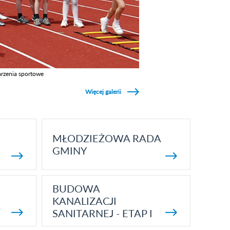
rzenia sportowe
z galerie w kategori Wydarzenia sportowe
Więcej galerii
MŁODZIEŻOWA RADA
GMINY
BUDOWA
KANALIZACJI
5
SANITARNEJ - ETAP I