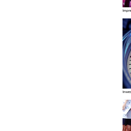
Impr
Zobac
Inwes
Zobac