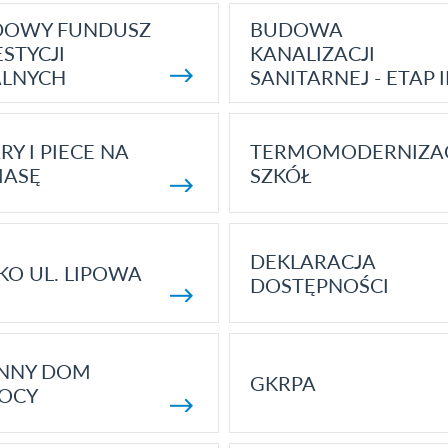
DOWY FUNDUSZ
BUDOWA
STYCJI
KANALIZACJI
ALNYCH
SANITARNEJ - ETAP I
RY I PIECE NA
TERMOMODERNIZA
MASĘ
SZKÓŁ
DEKLARACJA
KO UL. LIPOWA
DOSTĘPNOŚCI
ENNY DOM
GKRPA
OCY