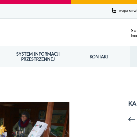
y serwis
mapa serw
ej
So
Imi
SYSTEM INFORMACJI
Szuk
KONTAKT
OŚNIK OTWORZY SIĘ W NOWYM OKNIE
PRZESTRZENNEJ
Wy
KA
p