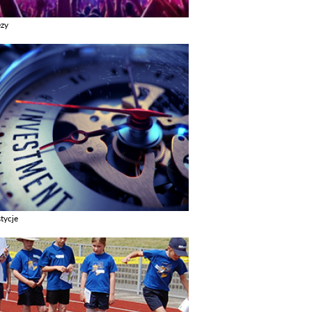
ezy
z galerie w kategori Imprezy
tycje
z galerie w kategori Inwestycje