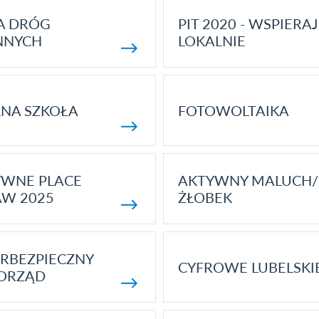
A DRÓG
PIT 2020 - WSPIERAJ
NNYCH
LOKALNIE
NA SZKOŁA
FOTOWOLTAIKA
YWNE PLACE
AKTYWNY MALUCH/
AW 2025
ŻŁOBEK
RBEZPIECZNY
CYFROWE LUBELSKI
ORZĄD