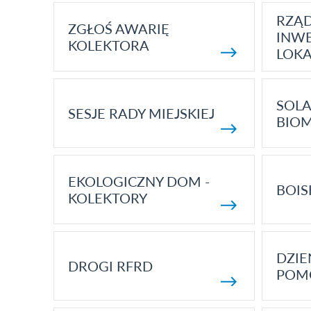
RZĄ
ZGŁOŚ AWARIĘ
INWE
KOLEKTORA
LOK
SOLA
SESJE RADY MIEJSKIEJ
BIO
EKOLOGICZNY DOM -
BOIS
KOLEKTORY
DZI
DROGI RFRD
POM