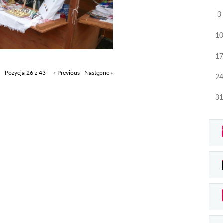
3
10
17
Pozycja 26 z 43
« Previous
|
Następne »
24
31