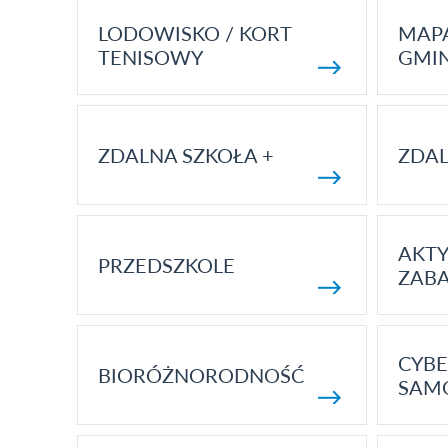
LODOWISKO / KORT
MAP
TENISOWY
GMI
ZDALNA SZKOŁA +
ZDAL
AKT
PRZEDSZKOLE
ZAB
CYBE
BIORÓŻNORODNOŚĆ
SAM