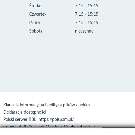
Środa:
7:15 - 15:15
Czwartek:
7:15 - 15:15
Piątek:
7:15 - 15:15
Sobota:
nieczynne
Klauzula informacyjna i polityka plików cookies
Deklaracja dostępności
Polski serwer RBL
https://polspam.pl/
Copyright 2023 Urząd Miejski w Opolu Lubelskim
Created by
VOBACOM
Odnośnik otworzy się w nowym oknie