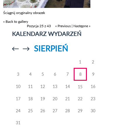
Ściągnij oryginalny obrazek
« Back to gallery
Pozycja 25 z 43
« Previous
|
Następne »
KALENDARZ WYDARZEŃ
SIERPIEŃ
Przejdź do
Przejdź do
poprzedniego
poprzedniego
miesiąca
miesiąca
1
2
3
4
5
6
7
8
9
10
11
12
13
14
16
15
17
18
19
20
21
22
23
24
25
26
27
28
29
30
31