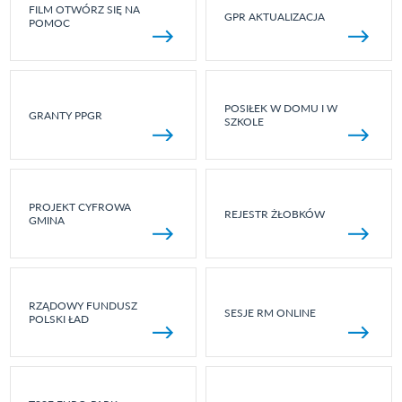
FILM OTWÓRZ SIĘ NA
GPR AKTUALIZACJA
POMOC
POSIŁEK W DOMU I W
GRANTY PPGR
SZKOLE
PROJEKT CYFROWA
REJESTR ŻŁOBKÓW
GMINA
RZĄDOWY FUNDUSZ
SESJE RM ONLINE
POLSKI ŁAD