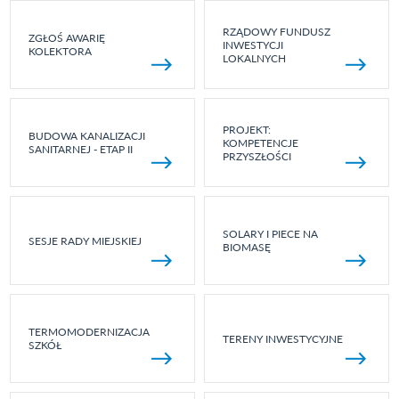
RZĄDOWY FUNDUSZ
ZGŁOŚ AWARIĘ
INWESTYCJI
KOLEKTORA
LOKALNYCH
PROJEKT:
BUDOWA KANALIZACJI
KOMPETENCJE
SANITARNEJ - ETAP II
PRZYSZŁOŚCI
SOLARY I PIECE NA
SESJE RADY MIEJSKIEJ
BIOMASĘ
TERMOMODERNIZACJA
TERENY INWESTYCYJNE
SZKÓŁ