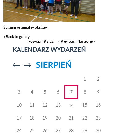
Ściągnij oryginalny obrazek
« Back to gallery
Pozycja 49 z 52
« Previous
|
Następne »
KALENDARZ WYDARZEŃ
SIERPIEŃ
Przejdź do
Przejdź do
poprzedniego
poprzedniego
miesiąca
miesiąca
1
2
3
4
5
6
7
8
9
10
11
12
13
15
16
14
17
18
19
20
21
22
23
24
25
26
27
28
29
30