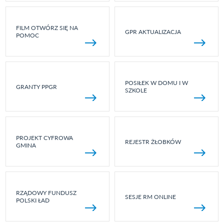
FILM OTWÓRZ SIĘ NA
GPR AKTUALIZACJA
POMOC
POSIŁEK W DOMU I W
GRANTY PPGR
SZKOLE
PROJEKT CYFROWA
REJESTR ŻŁOBKÓW
GMINA
RZĄDOWY FUNDUSZ
SESJE RM ONLINE
POLSKI ŁAD