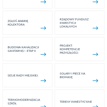
RZĄDOWY FUNDUSZ
ZGŁOŚ AWARIĘ
INWESTYCJI
KOLEKTORA
LOKALNYCH
PROJEKT:
BUDOWA KANALIZACJI
KOMPETENCJE
SANITARNEJ - ETAP II
PRZYSZŁOŚCI
SOLARY I PIECE NA
SESJE RADY MIEJSKIEJ
BIOMASĘ
TERMOMODERNIZACJA
TERENY INWESTYCYJNE
SZKÓŁ