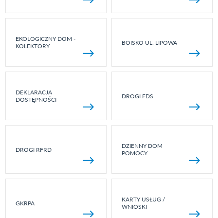
EKOLOGICZNY DOM -
BOISKO UL. LIPOWA
KOLEKTORY
DEKLARACJA
DROGI FDS
DOSTĘPNOŚCI
DZIENNY DOM
DROGI RFRD
POMOCY
KARTY USŁUG /
GKRPA
WNIOSKI