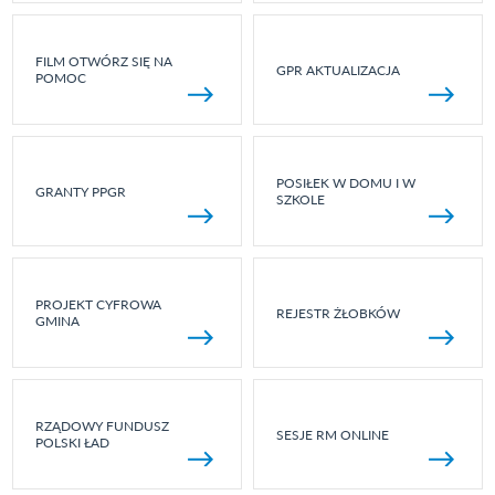
FILM OTWÓRZ SIĘ NA
GPR AKTUALIZACJA
POMOC
POSIŁEK W DOMU I W
GRANTY PPGR
SZKOLE
PROJEKT CYFROWA
REJESTR ŻŁOBKÓW
GMINA
RZĄDOWY FUNDUSZ
SESJE RM ONLINE
POLSKI ŁAD