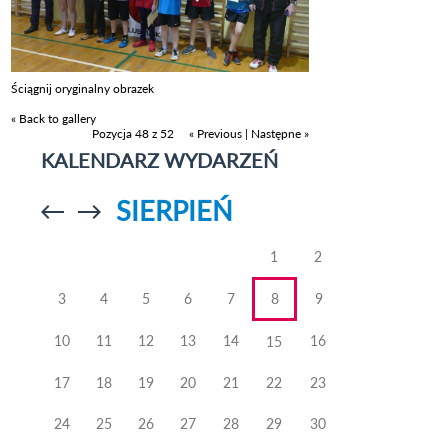
Ściągnij oryginalny obrazek
« Back to gallery
Pozycja 48 z 52
« Previous
|
Następne »
KALENDARZ WYDARZEŃ
SIERPIEŃ
Przejdź do
Przejdź do
poprzedniego
poprzedniego
miesiąca
miesiąca
1
2
3
4
5
6
7
8
9
10
11
12
13
14
16
15
17
18
19
20
21
22
23
24
25
26
27
28
29
30