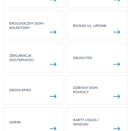
EKOLOGICZNY DOM -
BOISKO UL. LIPOWA
KOLEKTORY
DEKLARACJA
DROGI FDS
DOSTĘPNOŚCI
DZIENNY DOM
DROGI RFRD
POMOCY
KARTY USŁUG /
GKRPA
WNIOSKI