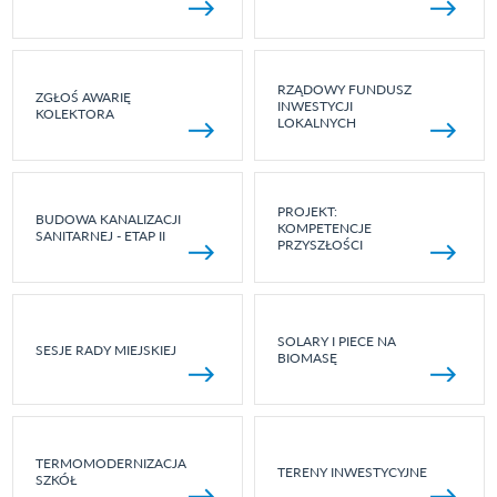
RZĄDOWY FUNDUSZ
ZGŁOŚ AWARIĘ
INWESTYCJI
KOLEKTORA
LOKALNYCH
PROJEKT:
BUDOWA KANALIZACJI
KOMPETENCJE
SANITARNEJ - ETAP II
PRZYSZŁOŚCI
SOLARY I PIECE NA
SESJE RADY MIEJSKIEJ
BIOMASĘ
TERMOMODERNIZACJA
TERENY INWESTYCYJNE
SZKÓŁ