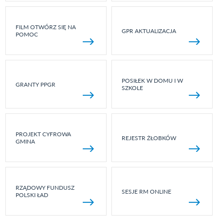
FILM OTWÓRZ SIĘ NA
GPR AKTUALIZACJA
POMOC
POSIŁEK W DOMU I W
GRANTY PPGR
SZKOLE
PROJEKT CYFROWA
REJESTR ŻŁOBKÓW
GMINA
RZĄDOWY FUNDUSZ
SESJE RM ONLINE
POLSKI ŁAD