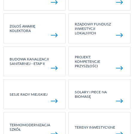
RZĄDOWY FUNDUSZ
ZGŁOŚ AWARIĘ
INWESTYCJI
KOLEKTORA
LOKALNYCH
PROJEKT:
BUDOWA KANALIZACJI
KOMPETENCJE
SANITARNEJ - ETAP II
PRZYSZŁOŚCI
SOLARY I PIECE NA
SESJE RADY MIEJSKIEJ
BIOMASĘ
TERMOMODERNIZACJA
TERENY INWESTYCYJNE
SZKÓŁ