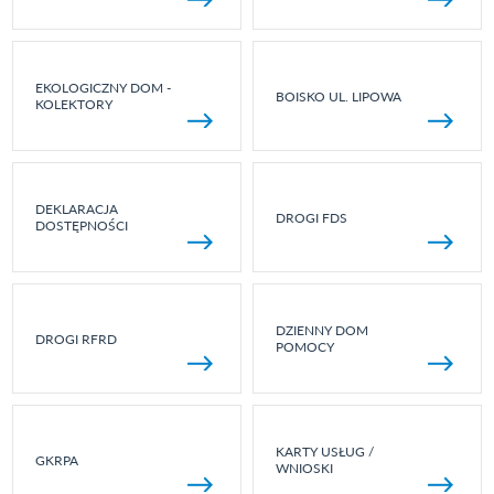
EKOLOGICZNY DOM -
BOISKO UL. LIPOWA
KOLEKTORY
DEKLARACJA
DROGI FDS
DOSTĘPNOŚCI
DZIENNY DOM
DROGI RFRD
POMOCY
KARTY USŁUG /
GKRPA
WNIOSKI