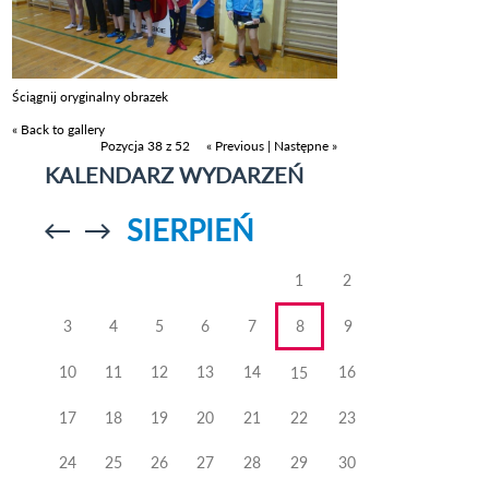
Ściągnij oryginalny obrazek
« Back to gallery
Pozycja 38 z 52
« Previous
|
Następne »
KALENDARZ WYDARZEŃ
SIERPIEŃ
Przejdź do
Przejdź do
poprzedniego
poprzedniego
miesiąca
miesiąca
1
2
3
4
5
6
7
8
9
10
11
12
13
14
16
15
17
18
19
20
21
22
23
24
25
26
27
28
29
30