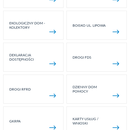
EKOLOGICZNY DOM -
BOISKO UL. LIPOWA
KOLEKTORY
DEKLARACJA
DROGI FDS
DOSTĘPNOŚCI
DZIENNY DOM
DROGI RFRD
POMOCY
KARTY USŁUG /
GKRPA
WNIOSKI