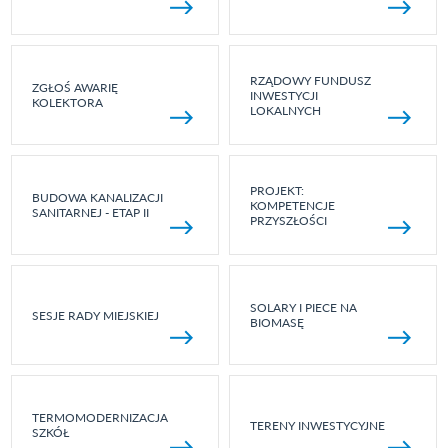
RZĄDOWY FUNDUSZ
ZGŁOŚ AWARIĘ
INWESTYCJI
KOLEKTORA
LOKALNYCH
PROJEKT:
BUDOWA KANALIZACJI
KOMPETENCJE
SANITARNEJ - ETAP II
PRZYSZŁOŚCI
SOLARY I PIECE NA
SESJE RADY MIEJSKIEJ
BIOMASĘ
TERMOMODERNIZACJA
TERENY INWESTYCYJNE
SZKÓŁ