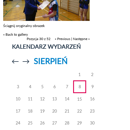
Ściągnij oryginalny obrazek
« Back to gallery
Pozycja 30 z 52
« Previous
|
Następne »
KALENDARZ WYDARZEŃ
SIERPIEŃ
Przejdź do
Przejdź do
poprzedniego
poprzedniego
miesiąca
miesiąca
1
2
3
4
5
6
7
8
9
10
11
12
13
14
16
15
17
18
19
20
21
22
23
24
25
26
27
28
29
30