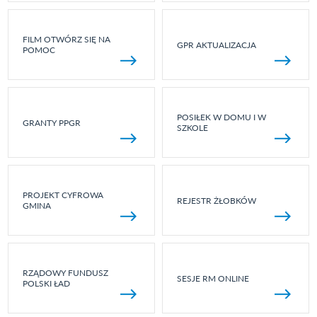
FILM OTWÓRZ SIĘ NA
GPR AKTUALIZACJA
POMOC
POSIŁEK W DOMU I W
GRANTY PPGR
SZKOLE
PROJEKT CYFROWA
REJESTR ŻŁOBKÓW
GMINA
RZĄDOWY FUNDUSZ
SESJE RM ONLINE
POLSKI ŁAD