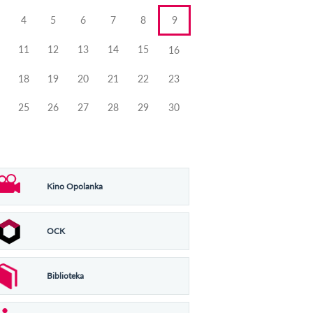
4
5
6
7
8
9
11
12
13
14
15
16
18
19
20
21
22
23
25
26
27
28
29
30
Kino Opolanka
OCK
Biblioteka