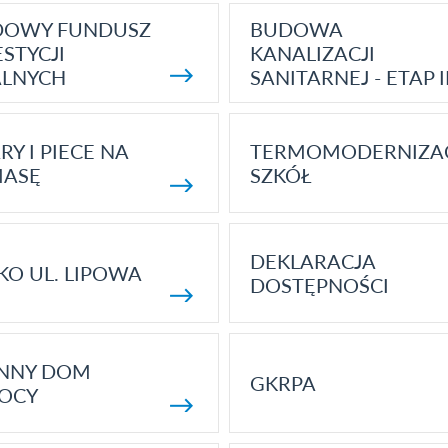
DOWY FUNDUSZ
BUDOWA
STYCJI
KANALIZACJI
ALNYCH
SANITARNEJ - ETAP I
RY I PIECE NA
TERMOMODERNIZA
MASĘ
SZKÓŁ
DEKLARACJA
KO UL. LIPOWA
DOSTĘPNOŚCI
ENNY DOM
GKRPA
OCY