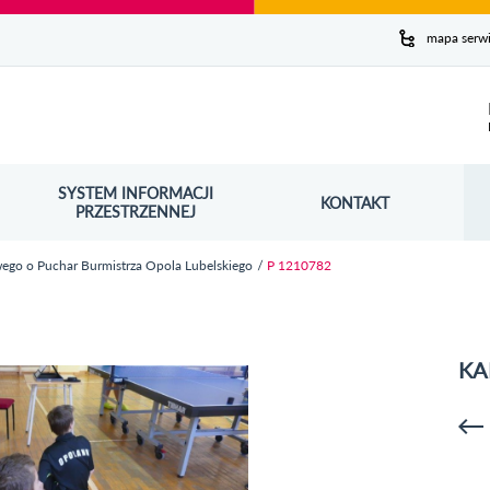
y serwis
mapa serw
ej
SYSTEM INFORMACJI
Szuk
KONTAKT
OŚNIK OTWORZY SIĘ W NOWYM OKNIE
PRZESTRZENNEJ
Wy
wego o Puchar Burmistrza Opola Lubelskiego
P 1210782
KA
p