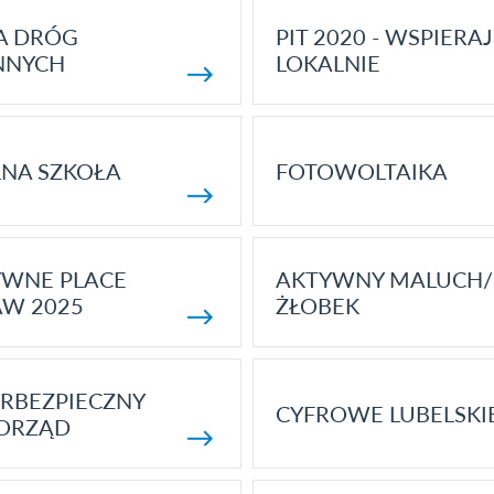
A DRÓG
PIT 2020 - WSPIERAJ
NNYCH
LOKALNIE
NA SZKOŁA
FOTOWOLTAIKA
YWNE PLACE
AKTYWNY MALUCH/
AW 2025
ŻŁOBEK
RBEZPIECZNY
CYFROWE LUBELSKI
ORZĄD