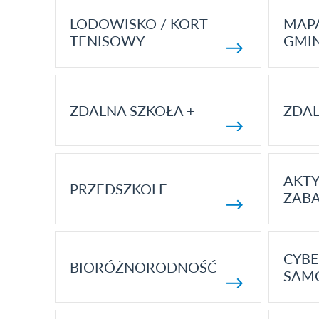
LODOWISKO / KORT
MAP
TENISOWY
GMI
ZDALNA SZKOŁA +
ZDAL
AKT
PRZEDSZKOLE
ZAB
CYBE
BIORÓŻNORODNOŚĆ
SAM