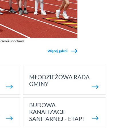
rzenia sportowe
z galerie w kategori Wydarzenia sportowe
Więcej galerii
MŁODZIEŻOWA RADA
GMINY
BUDOWA
KANALIZACJI
5
SANITARNEJ - ETAP I