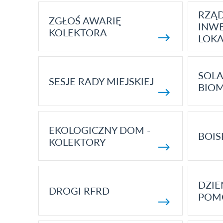
RZĄ
ZGŁOŚ AWARIĘ
INWE
KOLEKTORA
LOK
SOLA
SESJE RADY MIEJSKIEJ
BIO
EKOLOGICZNY DOM -
BOIS
KOLEKTORY
DZI
DROGI RFRD
POM