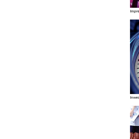
Impr
Zobac
Inwes
Zobac