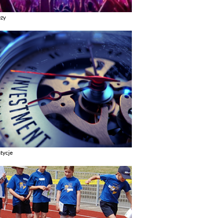
ezy
z galerie w kategori Imprezy
tycje
z galerie w kategori Inwestycje