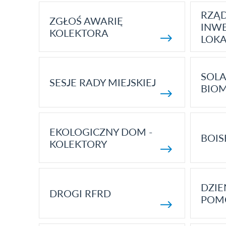
RZĄ
ZGŁOŚ AWARIĘ
INWE
KOLEKTORA
LOK
SOLA
SESJE RADY MIEJSKIEJ
BIO
EKOLOGICZNY DOM -
BOIS
KOLEKTORY
DZI
DROGI RFRD
POM