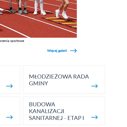
rzenia sportowe
z galerie w kategori Wydarzenia sportowe
Więcej galerii
MŁODZIEŻOWA RADA
GMINY
BUDOWA
KANALIZACJI
5
SANITARNEJ - ETAP I