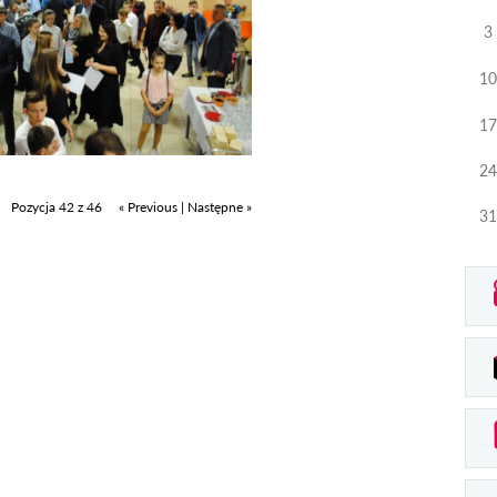
3
10
17
24
Pozycja 42 z 46
« Previous
|
Następne »
31