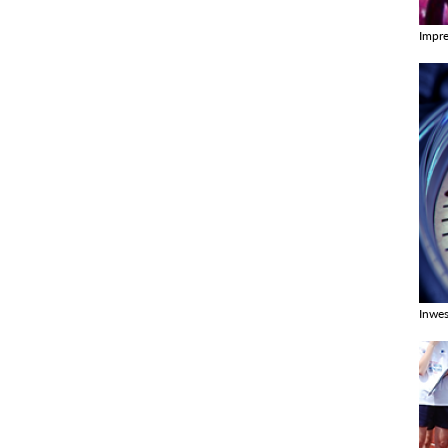
Impr
Zobac
Inwes
Zobac