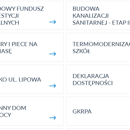
DOWY FUNDUSZ
BUDOWA
STYCJI
KANALIZACJI
ALNYCH
SANITARNEJ - ETAP I
RY I PIECE NA
TERMOMODERNIZA
MASĘ
SZKÓŁ
DEKLARACJA
KO UL. LIPOWA
DOSTĘPNOŚCI
ENNY DOM
GKRPA
OCY