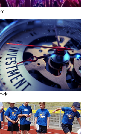
ezy
z galerie w kategori Imprezy
tycje
z galerie w kategori Inwestycje