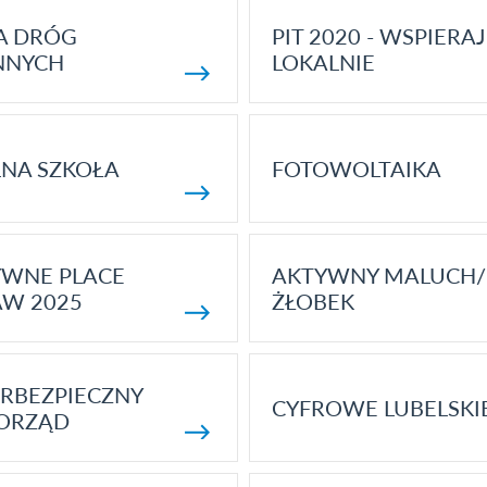
A DRÓG
PIT 2020 - WSPIERAJ
NNYCH
LOKALNIE
NA SZKOŁA
FOTOWOLTAIKA
YWNE PLACE
AKTYWNY MALUCH/
AW 2025
ŻŁOBEK
RBEZPIECZNY
CYFROWE LUBELSKI
ORZĄD