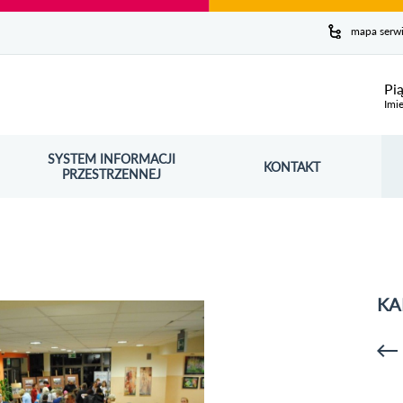
y serwis
mapa serw
ej
Pi
Imie
SYSTEM INFORMACJI
Szuk
KONTAKT
OŚNIK OTWORZY SIĘ W NOWYM OKNIE
PRZESTRZENNEJ
Wy
KA
p