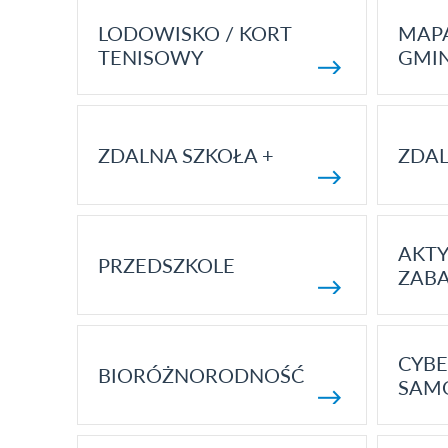
LODOWISKO / KORT
MAP
TENISOWY
GMI
ZDALNA SZKOŁA +
ZDAL
AKT
PRZEDSZKOLE
ZAB
CYBE
BIORÓŻNORODNOŚĆ
SAM