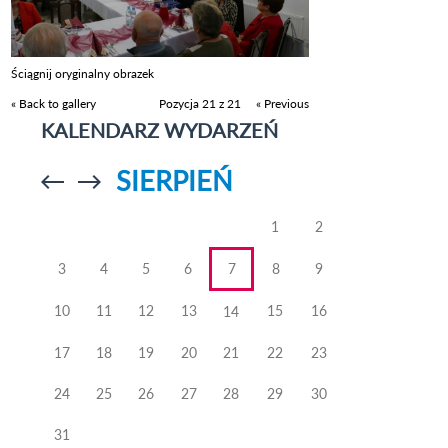
Ściągnij oryginalny obrazek
« Back to gallery
Pozycja 21 z 21
« Previous
KALENDARZ WYDARZEŃ
SIERPIEŃ
Przejdź do
Przejdź do
poprzedniego
poprzedniego
miesiąca
miesiąca
1
2
3
4
5
6
7
8
9
10
11
12
13
15
16
14
17
18
19
20
21
22
23
24
25
26
27
28
29
30
31