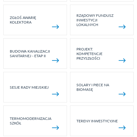
RZĄDOWY FUNDUSZ
ZGŁOŚ AWARIĘ
INWESTYCJI
KOLEKTORA
LOKALNYCH
PROJEKT:
BUDOWA KANALIZACJI
KOMPETENCJE
SANITARNEJ - ETAP II
PRZYSZŁOŚCI
SOLARY I PIECE NA
SESJE RADY MIEJSKIEJ
BIOMASĘ
TERMOMODERNIZACJA
TERENY INWESTYCYJNE
SZKÓŁ