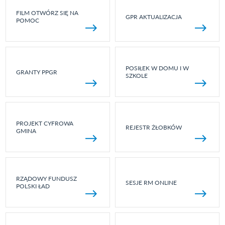
FILM OTWÓRZ SIĘ NA
GPR AKTUALIZACJA
POMOC
POSIŁEK W DOMU I W
GRANTY PPGR
SZKOLE
PROJEKT CYFROWA
REJESTR ŻŁOBKÓW
GMINA
RZĄDOWY FUNDUSZ
SESJE RM ONLINE
POLSKI ŁAD