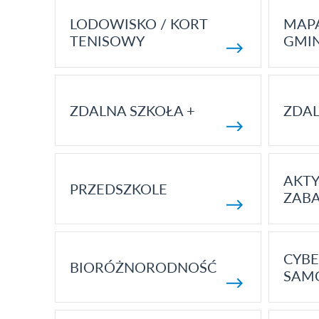
LODOWISKO / KORT
MAP
TENISOWY
GMI
ZDALNA SZKOŁA +
ZDAL
AKT
PRZEDSZKOLE
ZAB
CYBE
BIORÓŻNORODNOŚĆ
SAM