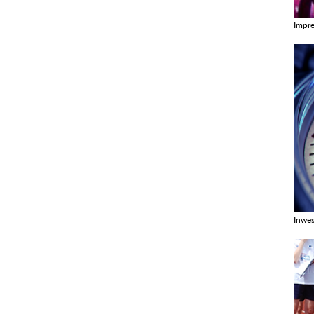
Impr
Zobac
Inwes
Zobac