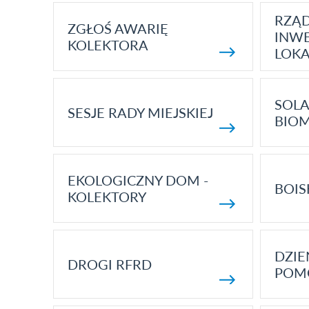
RZĄ
ZGŁOŚ AWARIĘ
INWE
KOLEKTORA
LOK
SOLA
SESJE RADY MIEJSKIEJ
BIO
EKOLOGICZNY DOM -
BOIS
KOLEKTORY
DZI
DROGI RFRD
POM