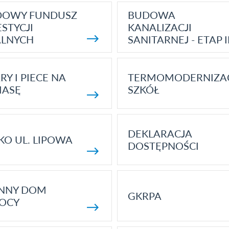
DOWY FUNDUSZ
BUDOWA
STYCJI
KANALIZACJI
ALNYCH
SANITARNEJ - ETAP I
RY I PIECE NA
TERMOMODERNIZA
MASĘ
SZKÓŁ
DEKLARACJA
KO UL. LIPOWA
DOSTĘPNOŚCI
ENNY DOM
GKRPA
OCY