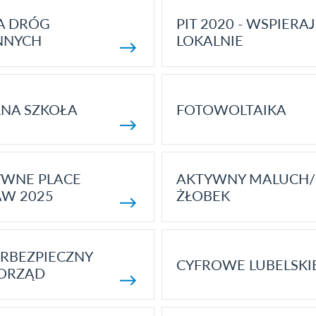
A DRÓG
PIT 2020 - WSPIERAJ
NNYCH
LOKALNIE
NA SZKOŁA
FOTOWOLTAIKA
YWNE PLACE
AKTYWNY MALUCH/
AW 2025
ŻŁOBEK
RBEZPIECZNY
CYFROWE LUBELSKI
ORZĄD