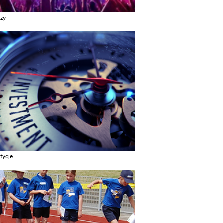
ezy
z galerie w kategori Imprezy
tycje
z galerie w kategori Inwestycje