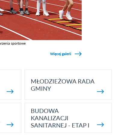
rzenia sportowe
z galerie w kategori Wydarzenia sportowe
Więcej galerii
MŁODZIEŻOWA RADA
GMINY
BUDOWA
KANALIZACJI
5
SANITARNEJ - ETAP I