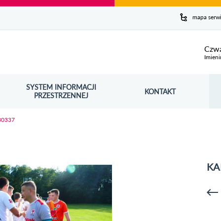
y serwis
mapa serw
ej
Czwa
Imieni
SYSTEM INFORMACJI
Szuk
KONTAKT
OŚNIK OTWORZY SIĘ W NOWYM OKNIE
PRZESTRZENNEJ
Wy
80337
KA
p