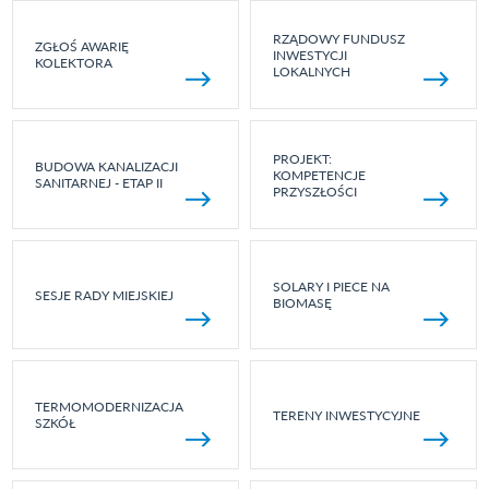
RZĄDOWY FUNDUSZ
ZGŁOŚ AWARIĘ
INWESTYCJI
KOLEKTORA
LOKALNYCH
PROJEKT:
BUDOWA KANALIZACJI
KOMPETENCJE
SANITARNEJ - ETAP II
PRZYSZŁOŚCI
SOLARY I PIECE NA
SESJE RADY MIEJSKIEJ
BIOMASĘ
TERMOMODERNIZACJA
TERENY INWESTYCYJNE
SZKÓŁ