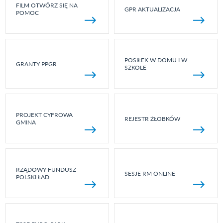
FILM OTWÓRZ SIĘ NA
GPR AKTUALIZACJA
POMOC
POSIŁEK W DOMU I W
GRANTY PPGR
SZKOLE
PROJEKT CYFROWA
REJESTR ŻŁOBKÓW
GMINA
RZĄDOWY FUNDUSZ
SESJE RM ONLINE
POLSKI ŁAD