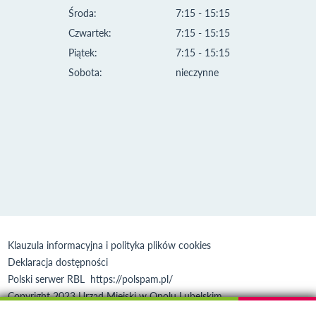
Środa:
7:15 - 15:15
Czwartek:
7:15 - 15:15
Piątek:
7:15 - 15:15
Sobota:
nieczynne
Klauzula informacyjna i polityka plików cookies
Deklaracja dostępności
Polski serwer RBL
https://polspam.pl/
Copyright 2023 Urząd Miejski w Opolu Lubelskim
Created by
VOBACOM
Odnośnik otworzy się w nowym oknie