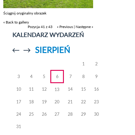
Ściągnij oryginalny obrazek
« Back to gallery
Pozycja 41 z 43
« Previous
|
Następne »
KALENDARZ WYDARZEŃ
SIERPIEŃ
Przejdź do
Przejdź do
poprzedniego
poprzedniego
miesiąca
miesiąca
1
2
3
4
5
6
7
8
9
10
11
12
14
15
16
13
17
18
19
20
21
22
23
24
25
26
27
28
29
30
31