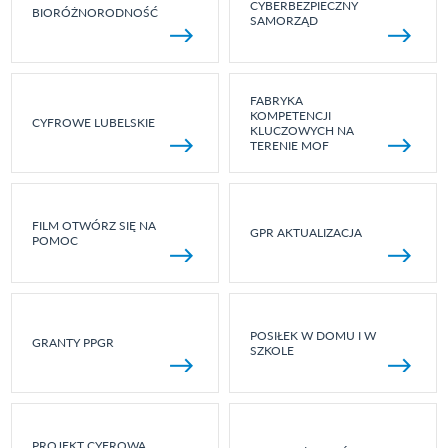
CYBERBEZPIECZNY
BIORÓŻNORODNOŚĆ
SAMORZĄD
FABRYKA
KOMPETENCJI
CYFROWE LUBELSKIE
KLUCZOWYCH NA
TERENIE MOF
FILM OTWÓRZ SIĘ NA
GPR AKTUALIZACJA
POMOC
POSIŁEK W DOMU I W
GRANTY PPGR
SZKOLE
PROJEKT CYFROWA