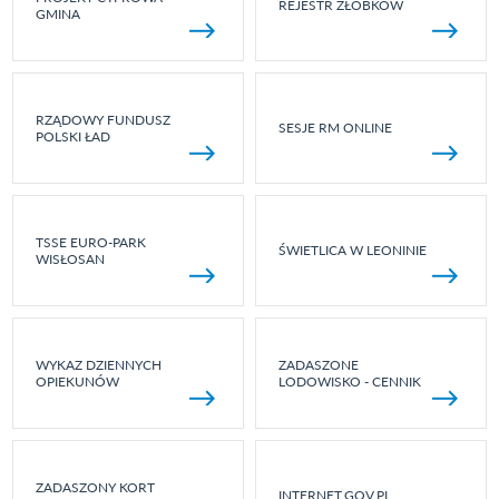
REJESTR ŻŁOBKÓW
GMINA
RZĄDOWY FUNDUSZ
SESJE RM ONLINE
POLSKI ŁAD
TSSE EURO-PARK
ŚWIETLICA W LEONINIE
WISŁOSAN
WYKAZ DZIENNYCH
ZADASZONE
OPIEKUNÓW
LODOWISKO - CENNIK
ZADASZONY KORT
INTERNET.GOV.PL