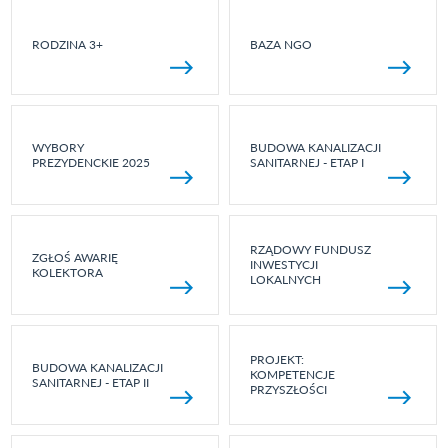
RODZINA 3+
BAZA NGO
WYBORY
BUDOWA KANALIZACJI
PREZYDENCKIE 2025
SANITARNEJ - ETAP I
RZĄDOWY FUNDUSZ
ZGŁOŚ AWARIĘ
INWESTYCJI
KOLEKTORA
LOKALNYCH
PROJEKT:
BUDOWA KANALIZACJI
KOMPETENCJE
SANITARNEJ - ETAP II
PRZYSZŁOŚCI