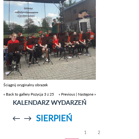
Ściągnij oryginalny obrazek
« Back to gallery
Pozycja 3 z 25
« Previous
|
Następne »
KALENDARZ WYDARZEŃ
SIERPIEŃ
Przejdź do
Przejdź do
poprzedniego
poprzedniego
miesiąca
miesiąca
1
2