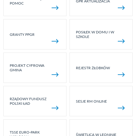
GPR AKTUALIZACJA
POMOC
POSIŁEK W DOMU I W
GRANTY PPGR
SZKOLE
PROJEKT CYFROWA
REJESTR ŻŁOBKÓW
GMINA
RZĄDOWY FUNDUSZ
SESJE RM ONLINE
POLSKI ŁAD
TSSE EURO-PARK
ŚWIETLICA W LEONINIE