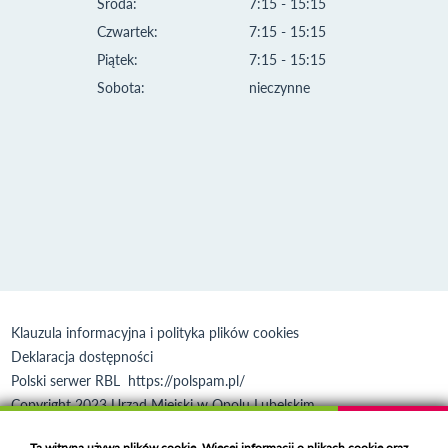
Środa:
7:15 - 15:15
Czwartek:
7:15 - 15:15
Piątek:
7:15 - 15:15
Sobota:
nieczynne
Klauzula informacyjna i polityka plików cookies
Deklaracja dostępności
Polski serwer RBL
https://polspam.pl/
Copyright 2023 Urząd Miejski w Opolu Lubelskim
Created by
VOBACOM
Odnośnik otworzy się w nowym oknie
Ta witryna używa plików cookie. Więcej informacji o plikach cookie oraz