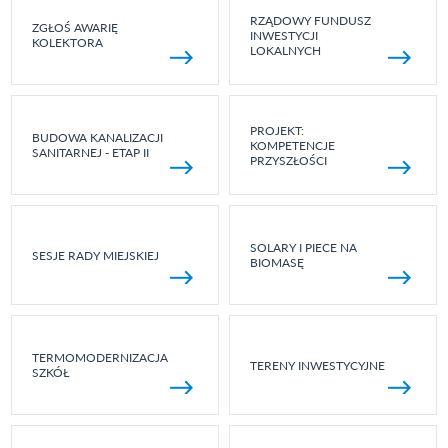
RZĄDOWY FUNDUSZ
ZGŁOŚ AWARIĘ
INWESTYCJI
KOLEKTORA
LOKALNYCH
PROJEKT:
BUDOWA KANALIZACJI
KOMPETENCJE
SANITARNEJ - ETAP II
PRZYSZŁOŚCI
SOLARY I PIECE NA
SESJE RADY MIEJSKIEJ
BIOMASĘ
TERMOMODERNIZACJA
TERENY INWESTYCYJNE
SZKÓŁ