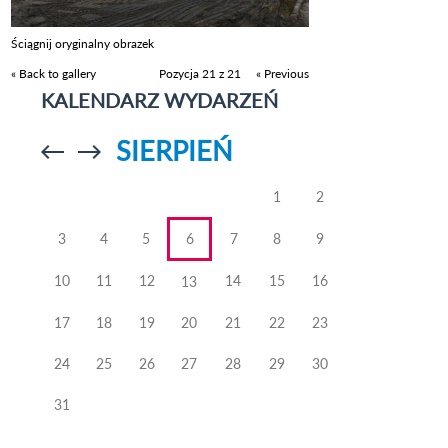
Ściągnij oryginalny obrazek
« Back to gallery
Pozycja 21 z 21
« Previous
KALENDARZ WYDARZEŃ
SIERPIEŃ
Przejdź do
Przejdź do
poprzedniego
poprzedniego
miesiąca
miesiąca
1
2
3
4
5
6
7
8
9
10
11
12
14
15
16
13
17
18
19
20
21
22
23
24
25
26
27
28
29
30
31