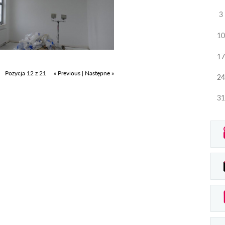
3
10
17
Pozycja 12 z 21
« Previous
|
Następne »
24
31