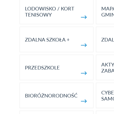
LODOWISKO / KORT
MAP
TENISOWY
GMI
ZDALNA SZKOŁA +
ZDAL
AKT
PRZEDSZKOLE
ZAB
CYBE
BIORÓŻNORODNOŚĆ
SAM