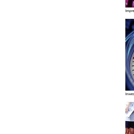
Impr
Zobac
Inwes
Zobac