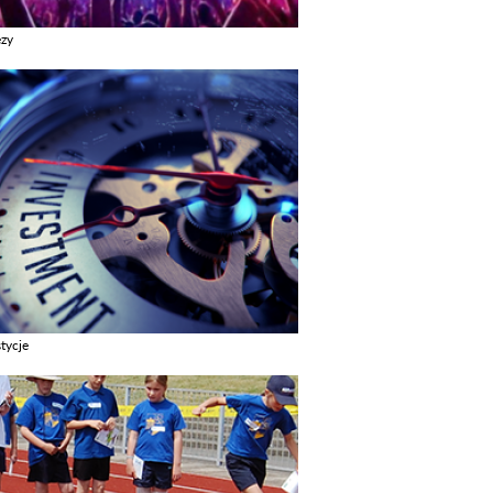
ezy
z galerie w kategori Imprezy
tycje
z galerie w kategori Inwestycje