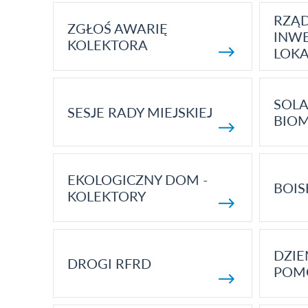
RZĄ
ZGŁOŚ AWARIĘ
INWE
KOLEKTORA
LOK
SOLA
SESJE RADY MIEJSKIEJ
BIO
EKOLOGICZNY DOM -
BOIS
KOLEKTORY
DZI
DROGI RFRD
POM