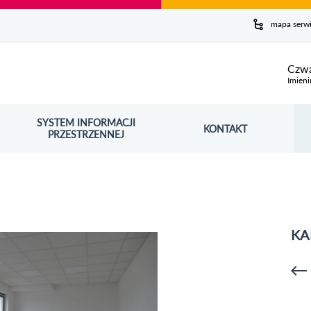
y serwis
mapa serw
ej
Czwa
Imieni
SYSTEM INFORMACJI
Szuk
KONTAKT
OŚNIK OTWORZY SIĘ W NOWYM OKNIE
PRZESTRZENNEJ
Wy
KA
p