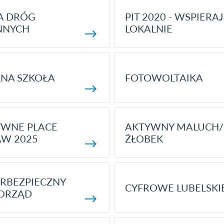
A DRÓG
PIT 2020 - WSPIERAJ
NNYCH
LOKALNIE
NA SZKOŁA
FOTOWOLTAIKA
YWNE PLACE
AKTYWNY MALUCH/
AW 2025
ŻŁOBEK
RBEZPIECZNY
CYFROWE LUBELSKI
ORZĄD