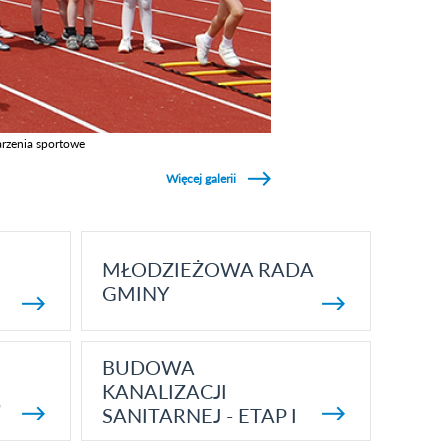
rzenia sportowe
z galerie w kategori Wydarzenia sportowe
Więcej galerii
MŁODZIEŻOWA RADA
GMINY
BUDOWA
KANALIZACJI
5
SANITARNEJ - ETAP I