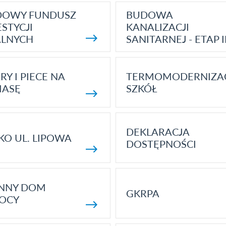
DOWY FUNDUSZ
BUDOWA
STYCJI
KANALIZACJI
ALNYCH
SANITARNEJ - ETAP I
RY I PIECE NA
TERMOMODERNIZA
MASĘ
SZKÓŁ
DEKLARACJA
KO UL. LIPOWA
DOSTĘPNOŚCI
ENNY DOM
GKRPA
OCY