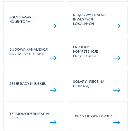
RZĄDOWY FUNDUSZ
ZGŁOŚ AWARIĘ
INWESTYCJI
KOLEKTORA
LOKALNYCH
PROJEKT:
BUDOWA KANALIZACJI
KOMPETENCJE
SANITARNEJ - ETAP II
PRZYSZŁOŚCI
SOLARY I PIECE NA
SESJE RADY MIEJSKIEJ
BIOMASĘ
TERMOMODERNIZACJA
TERENY INWESTYCYJNE
SZKÓŁ