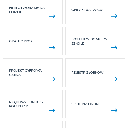
FILM OTWÓRZ SIĘ NA
GPR AKTUALIZACJA
POMOC
POSIŁEK W DOMU I W
GRANTY PPGR
SZKOLE
PROJEKT CYFROWA
REJESTR ŻŁOBKÓW
GMINA
RZĄDOWY FUNDUSZ
SESJE RM ONLINE
POLSKI ŁAD