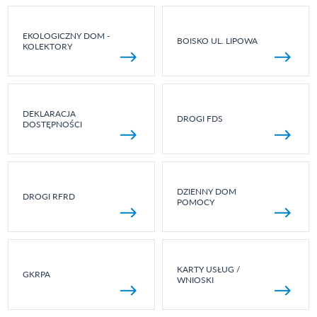
EKOLOGICZNY DOM -
BOISKO UL. LIPOWA
KOLEKTORY
DEKLARACJA
DROGI FDS
DOSTĘPNOŚCI
DZIENNY DOM
DROGI RFRD
POMOCY
KARTY USŁUG /
GKRPA
WNIOSKI