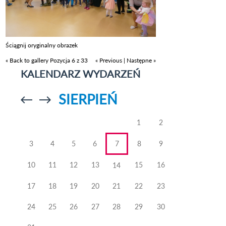
Ściągnij oryginalny obrazek
« Back to gallery
Pozycja 6 z 33
« Previous
|
Następne »
KALENDARZ WYDARZEŃ
SIERPIEŃ
Przejdź do
Przejdź do
poprzedniego
poprzedniego
miesiąca
miesiąca
1
2
3
4
5
6
7
8
9
10
11
12
13
15
16
14
17
18
19
20
21
22
23
24
25
26
27
28
29
30