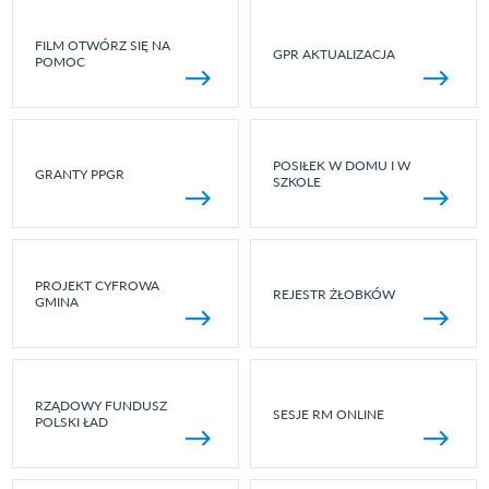
FILM OTWÓRZ SIĘ NA
GPR AKTUALIZACJA
POMOC
POSIŁEK W DOMU I W
GRANTY PPGR
SZKOLE
PROJEKT CYFROWA
REJESTR ŻŁOBKÓW
GMINA
RZĄDOWY FUNDUSZ
SESJE RM ONLINE
POLSKI ŁAD