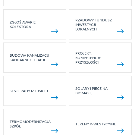
RZĄDOWY FUNDUSZ
ZGŁOŚ AWARIĘ
INWESTYCJI
KOLEKTORA
LOKALNYCH
PROJEKT:
BUDOWA KANALIZACJI
KOMPETENCJE
SANITARNEJ - ETAP II
PRZYSZŁOŚCI
SOLARY I PIECE NA
SESJE RADY MIEJSKIEJ
BIOMASĘ
TERMOMODERNIZACJA
TERENY INWESTYCYJNE
SZKÓŁ