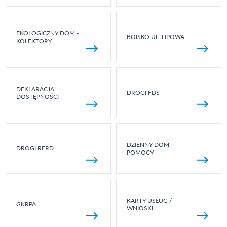
EKOLOGICZNY DOM -
BOISKO UL. LIPOWA
KOLEKTORY
DEKLARACJA
DROGI FDS
DOSTĘPNOŚCI
DZIENNY DOM
DROGI RFRD
POMOCY
KARTY USŁUG /
GKRPA
WNIOSKI