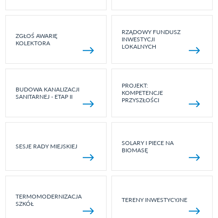
RZĄDOWY FUNDUSZ
ZGŁOŚ AWARIĘ
INWESTYCJI
KOLEKTORA
LOKALNYCH
PROJEKT:
BUDOWA KANALIZACJI
KOMPETENCJE
SANITARNEJ - ETAP II
PRZYSZŁOŚCI
SOLARY I PIECE NA
SESJE RADY MIEJSKIEJ
BIOMASĘ
TERMOMODERNIZACJA
TERENY INWESTYCYJNE
SZKÓŁ