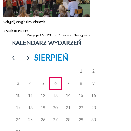
Ściągnij oryginalny obrazek
« Back to gallery
Pozycja 16 z 23
« Previous
|
Następne »
KALENDARZ WYDARZEŃ
SIERPIEŃ
Przejdź do
Przejdź do
poprzedniego
poprzedniego
miesiąca
miesiąca
1
2
3
4
5
6
7
8
9
10
11
12
14
15
16
13
17
18
19
20
21
22
23
24
25
26
27
28
29
30