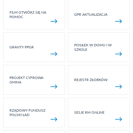
FILM OTWÓRZ SIĘ NA
GPR AKTUALIZACJA
POMOC
POSIŁEK W DOMU I W
GRANTY PPGR
SZKOLE
PROJEKT CYFROWA
REJESTR ŻŁOBKÓW
GMINA
RZĄDOWY FUNDUSZ
SESJE RM ONLINE
POLSKI ŁAD