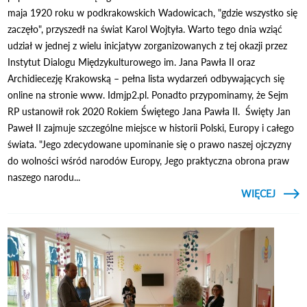
maja 1920 roku w podkrakowskich Wadowicach, "gdzie wszystko się
zaczęło", przyszedł na świat Karol Wojtyła. Warto tego dnia wziąć
udział w jednej z wielu inicjatyw zorganizowanych z tej okazji przez
Instytut Dialogu Międzykulturowego im. Jana Pawła II oraz
Archidiecezję Krakowską – pełna lista wydarzeń odbywających się
online na stronie www. Idmjp2.pl. Ponadto przypominamy, że Sejm
RP ustanowił rok 2020 Rokiem Świętego Jana Pawła II. Święty Jan
Paweł II zajmuje szczególne miejsce w historii Polski, Europy i całego
świata. "Jego zdecydowane upominanie się o prawo naszej ojczyzny
do wolności wśród narodów Europy, Jego praktyczna obrona praw
naszego narodu...
CZYTAJ
WIĘCEJ
O 
ROCZN
UROD
J
PAWŁ