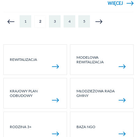
CZYTAJ
WIĘCEJ
BURM
WIZY
PLA
Strony
1
2
3
4
5
OŚWI
MODELOWA
REWITALIZACJA
REWITALIZACJA
KRAJOWY PLAN
MŁODZIEŻOWA RADA
ODBUDOWY
GMINY
RODZINA 3+
BAZA NGO