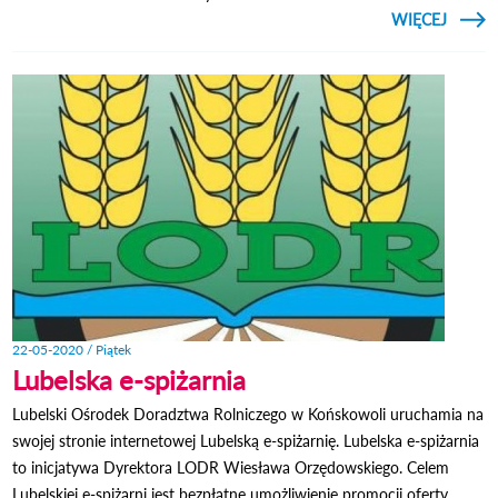
CZYTAJ
WIĘCEJ
ZAWIA
22-05-2020 / Piątek
Lubelska e-spiżarnia
Lubelski Ośrodek Doradztwa Rolniczego w Końskowoli uruchamia na
swojej stronie internetowej Lubelską e-spiżarnię. Lubelska e-spiżarnia
to inicjatywa Dyrektora LODR Wiesława Orzędowskiego. Celem
Lubelskiej e-spiżarni jest bezpłatne umożliwienie promocji oferty