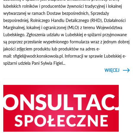
lubelskich rolników i producentów żywności tradycyjnej i lokalnej
wytwarzanej w ramach Dostaw bezpośrednich, Sprzedaży
bezpośredniej, Rolniczego Handlu Detalicznego (RHD), Działalności
Marginalnej, lokalnej i ograniczonej (MLO) z terenu Województwa
Lubelskiego. Zgłoszenia udziału w Lubelskiej e-spiżarni przyjmowane
są poprzez przesłanie wypełnionego formularza wraz z jednym dobrej
jakości zdjęciem produktu lub produktów na adres e-
mail: sfigiel@wodr.konskowola.pl. Informacji w sprawie Lubelskiej e-
spiżarni udziela Pani Sylwia Figiel...
CZYTAJ
WIĘCEJ
LUBEL
SPIŻA