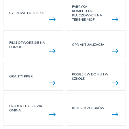
FABRYKA
KOMPETENCJI
CYFROWE LUBELSKIE
KLUCZOWYCH NA
TERENIE MOF
FILM OTWÓRZ SIĘ NA
GPR AKTUALIZACJA
POMOC
POSIŁEK W DOMU I W
GRANTY PPGR
SZKOLE
PROJEKT CYFROWA
REJESTR ŻŁOBKÓW
GMINA