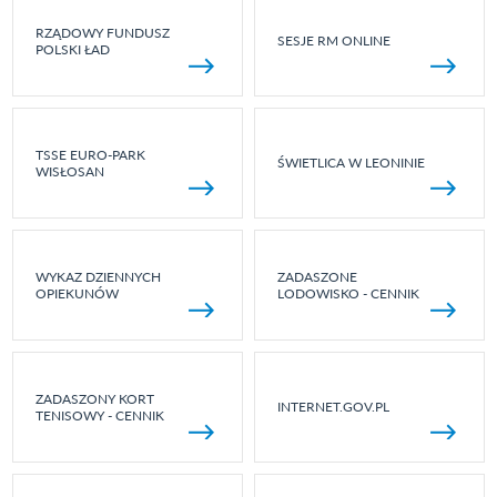
RZĄDOWY FUNDUSZ
SESJE RM ONLINE
POLSKI ŁAD
TSSE EURO-PARK
ŚWIETLICA W LEONINIE
WISŁOSAN
WYKAZ DZIENNYCH
ZADASZONE
OPIEKUNÓW
LODOWISKO - CENNIK
ZADASZONY KORT
INTERNET.GOV.PL
TENISOWY - CENNIK