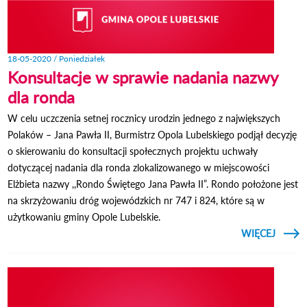
18-05-2020 / Poniedziałek
Konsultacje w sprawie nadania nazwy
dla ronda
W celu uczczenia setnej rocznicy urodzin jednego z największych
Polaków – Jana Pawła II, Burmistrz Opola Lubelskiego podjął decyzję
o skierowaniu do konsultacji społecznych projektu uchwały
dotyczącej nadania dla ronda zlokalizowanego w miejscowości
Elżbieta nazwy ,,Rondo Świętego Jana Pawła II”. Rondo położone jest
na skrzyżowaniu dróg wojewódzkich nr 747 i 824, które są w
użytkowaniu gminy Opole Lubelskie.
CZYTAJ
WIĘCEJ
KONSU
W S
N
NAZ