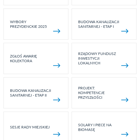
WYBORY
BUDOWA KANALIZACJI
PREZYDENCKIE 2025
SANITARNEJ - ETAP I
RZĄDOWY FUNDUSZ
ZGŁOŚ AWARIĘ
INWESTYCJI
KOLEKTORA
LOKALNYCH
PROJEKT:
BUDOWA KANALIZACJI
KOMPETENCJE
SANITARNEJ - ETAP II
PRZYSZŁOŚCI
SOLARY I PIECE NA
SESJE RADY MIEJSKIEJ
BIOMASĘ