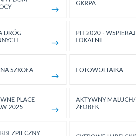
GKRPA
OCY
A DRÓG
PIT 2020 - WSPIERAJ
NNYCH
LOKALNIE
NA SZKOŁA
FOTOWOLTAIKA
YWNE PLACE
AKTYWNY MALUCH/
AW 2025
ŻŁOBEK
RBEZPIECZNY