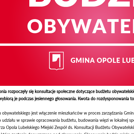
pnia rozpoczęły się konsultacje społeczne dotyczące budżetu obywatelsk
ybiorą je podczas jesiennego głosowania. Kwota do rozdysponowania to 8
obywatelskiego jest włączenie mieszkańców w proces zarządzania Gmin
udziału w sprawie opracowania budżetu, budowania więzi w lokalnej spo
za Opola Lubelskiego Miejski Zespół ds. Konsultacji Budżetu Obywatels