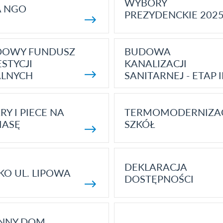
WYBORY
A NGO
PREZYDENCKIE 202
DOWY FUNDUSZ
BUDOWA
STYCJI
KANALIZACJI
ALNYCH
SANITARNEJ - ETAP I
RY I PIECE NA
TERMOMODERNIZA
MASĘ
SZKÓŁ
DEKLARACJA
KO UL. LIPOWA
DOSTĘPNOŚCI
ENNY DOM