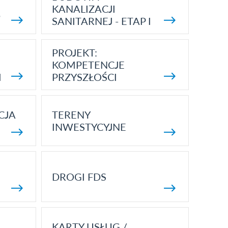
KANALIZACJI
5
SANITARNEJ - ETAP I
PROJEKT:
KOMPETENCJE
I
PRZYSZŁOŚCI
CJA
TERENY
INWESTYCYJNE
DROGI FDS
KARTY USŁUG /