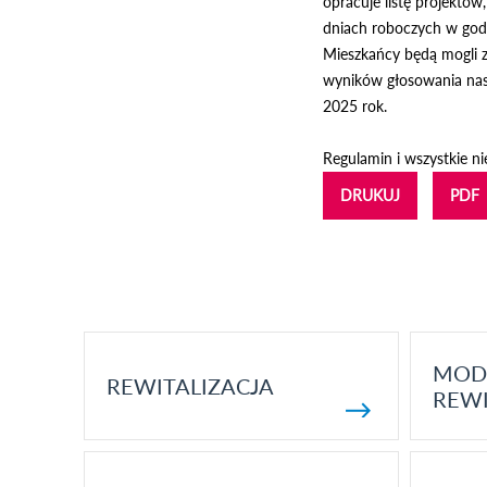
opracuje listę projektó
dniach roboczych w godz
Mieszkańcy będą mogli z
wyników głosowania nast
2025 rok.
Regulamin i wszystkie n
DRUKUJ
PDF
MOD
REWITALIZACJA
REWI