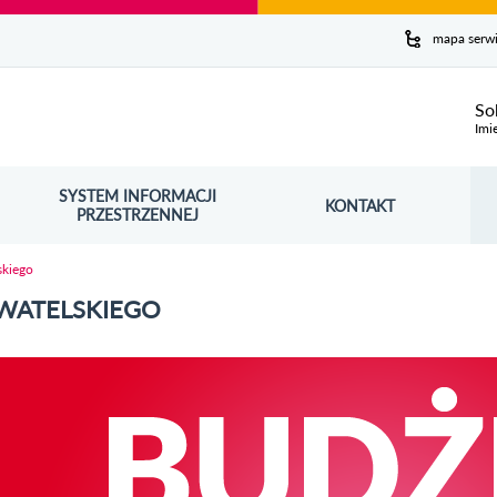
y serwis
mapa serw
ej
So
Imi
SYSTEM INFORMACJI
Szuk
KONTAKT
OŚNIK OTWORZY SIĘ W NOWYM OKNIE
PRZESTRZENNEJ
Wy
skiego
WATELSKIEGO