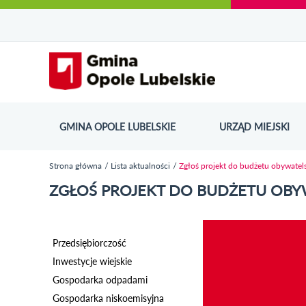
Urząd Miejski w Opolu Lubelskim - oficjaln
Przejdź
Przejdź
Przejdź do
Przejdź do
Przejdź do
Przejdź
Przejdź do
Przejdź
Przejdź
do
do
wyszukiwarki
ścieżki
kategorii
do
kalendarza
do
do
Przejdź do strony startow
mapy
menu
nawigacyjnej
aktualności
treści
wydarzeń
galerii
stopki
strony
zdjęć
GMINA OPOLE LUBELSKIE
URZĄD MIEJSKI
ODN
Strona główna
Lista aktualności
Zgłoś projekt do budżetu obywatel
Jesteś tutaj
ZGŁOŚ PROJEKT DO BUDŻETU OBY
Przedsiębiorczość
Inwestycje wiejskie
Gospodarka odpadami
Gospodarka niskoemisyjna