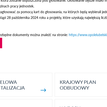
w, która zostanie dopuszczona pod głosowanie. Głosowanie będzie miało m
inach pracy jednostek.
agłosować za pomocą kart do głosowania, na których będą wybierali jedno
ąpi 28 października 2024 roku a projekty, które uzyskają największą li
iezbędne dokumenty można znaleźć na stronie:
https://www.opolelubelsk
ELOWA
KRAJOWY PLAN
TALIZACJA
ODBUDOWY