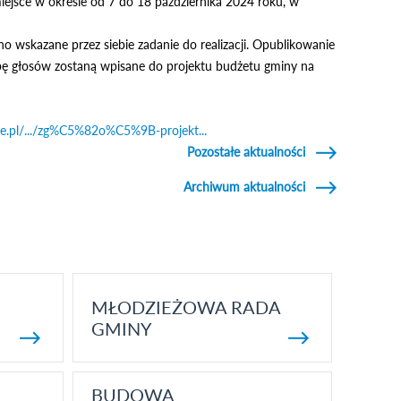
iejsce w okresie od 7 do 18 października 2024 roku, w
 wskazane przez siebie zadanie do realizacji. Opublikowanie
czbę głosów zostaną wpisane do projektu budżetu gminy na
ie.pl/.../zg%C5%82o%C5%9B-projekt...
Odnośnik otworzy się
Pozostałe aktualności
w nowym oknie
Archiwum aktualności
MŁODZIEŻOWA RADA
GMINY
BUDOWA