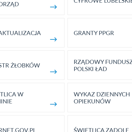
CYFROWE LUBELSKI
ORZĄD
AKTUALIZACJA
GRANTY PPGR
RZĄDOWY FUNDUS
STR ŻŁOBKÓW
POLSKI ŁAD
TLICA W
WYKAZ DZIENNYCH
INIE
OPIEKUNÓW
RNET.GOV.PL
ŚWIETLICA ZADOLE