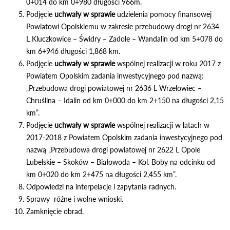
0+014 do km 0+980 długości 966m.
Podjęcie
uchwały w sprawie
udzielenia pomocy finansowej
Powiatowi Opolskiemu w zakresie przebudowy drogi nr 2634
L Kluczkowice – Świdry – Zadole – Wandalin od km 5+078 do
km 6+946 długości 1,868 km.
Podjęcie
uchwały w sprawie
wspólnej realizacji w roku 2017 z
Powiatem Opolskim zadania inwestycyjnego pod nazwą:
„Przebudowa drogi powiatowej nr 2636 L Wrzelowiec –
Chruślina – Idalin od km 0+000 do km 2+150 na długości 2,15
km”.
Podjęcie
uchwały w sprawie
wspólnej realizacji w latach w
2017-2018 z Powiatem Opolskim zadania inwestycyjnego pod
nazwą „Przebudowa drogi powiatowej nr 2622 L Opole
Lubelskie – Skoków – Białowoda – Kol. Boby na odcinku od
km 0+020 do km 2+475 na długości 2,455 km”.
Odpowiedzi na interpelacje i zapytania radnych.
Sprawy różne i wolne wnioski.
Zamknięcie obrad.