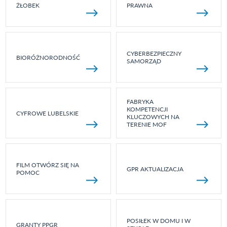
ŻŁOBEK
PRAWNA
CYBERBEZPIECZNY
BIORÓŻNORODNOŚĆ
SAMORZĄD
FABRYKA
KOMPETENCJI
CYFROWE LUBELSKIE
KLUCZOWYCH NA
TERENIE MOF
FILM OTWÓRZ SIĘ NA
GPR AKTUALIZACJA
POMOC
POSIŁEK W DOMU I W
GRANTY PPGR