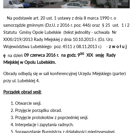
Na podstawie art. 20 ust. 1 ustawy z dnia 8 marca 1990 r. o
samorządzie gminnym (Dz.U. z 2016 r. poz. 446) oraz § 25 ust. 1 i 2
Statutu Gminy Opole Lubelskie (tekst jednolity - uchwała Nr
XXXI/219/2013 Rady Miejskiej z dnia 10.10.2013 r. (Dz. Urz.
Województwa Lubelskiego poz. 4511 z 08.11.2013 r.) -
z w o ł u j
00
ę
na dzień
09 czerwca 2016 r. na godz. 9
XIX sesję Rady
Miejskiej w Opolu Lubelskim.
Obrady odbędą się w sali konferencyjnej Urzędu Miejskiego (parter)
przy ul. Lubelskiej 4.
Porządek obrad sesji:
Otwarcie sesji.
Przyjęcie porządku obrad.
Przyjęcie protokołów z poprzedniej sesji.
Interpelacje i zapytania radnych.
Sprawozdanie Burmistrza z działalności międzysesyjnej.