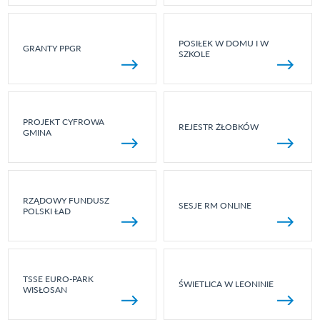
POSIŁEK W DOMU I W
GRANTY PPGR
SZKOLE
PROJEKT CYFROWA
REJESTR ŻŁOBKÓW
GMINA
RZĄDOWY FUNDUSZ
SESJE RM ONLINE
POLSKI ŁAD
TSSE EURO-PARK
ŚWIETLICA W LEONINIE
WISŁOSAN