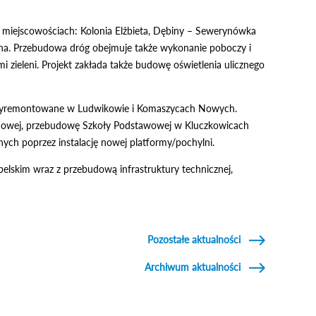
w miejscowościach: Kolonia Elżbieta, Dębiny – Sewerynówka
czna. Przebudowa dróg obejmuje także wykonanie poboczy i
 zieleni. Projekt zakłada także budowę oświetlenia ulicznego
aną wyremontowane w Ludwikowie i Komaszycach Nowych.
dowej, przebudowę Szkoły Podstawowej w Kluczkowicach
ch poprzez instalację nowej platformy/pochylni.
belskim wraz z przebudową infrastruktury technicznej,
Pozostałe aktualności
Archiwum aktualności