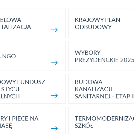
ELOWA
KRAJOWY PLAN
TALIZACJA
ODBUDOWY
WYBORY
A NGO
PREZYDENCKIE 202
DOWY FUNDUSZ
BUDOWA
STYCJI
KANALIZACJI
ALNYCH
SANITARNEJ - ETAP I
RY I PIECE NA
TERMOMODERNIZA
MASĘ
SZKÓŁ