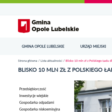
Urząd Miejski w Opolu Lubelskim - oficjaln
Przejdź
Przejdź
Przejdź do
Przejdź do
Przejdź do
Przejdź
Przejdź do
Przejdź
Przejdź
do
do
wyszukiwarki
ścieżki
kategorii
do
kalendarza
do
do
Przejdź do strony startow
mapy
menu
nawigacyjnej
aktualności
treści
wydarzeń
galerii
stopki
strony
zdjęć
GMINA OPOLE LUBELSKIE
URZĄD MIEJSKI
ODN
Strona główna
Lista aktualności
Blisko 10 mln zł z Polskiego Ładu 
Jesteś tutaj
BLISKO 10 MLN ZŁ Z POLSKIEGO Ł
Przedsiębiorczość
Inwestycje wiejskie
Gospodarka odpadami
Gospodarka niskoemisyjna