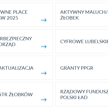
YWNE PLACE
AKTYWNY MALUCH/
AW 2025
ŻŁOBEK
RBEZPIECZNY
CYFROWE LUBELSKI
ORZĄD
AKTUALIZACJA
GRANTY PPGR
RZĄDOWY FUNDUS
STR ŻŁOBKÓW
POLSKI ŁAD