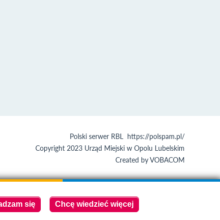
Polski serwer RBL
https://polspam.pl/
Copyright 2023 Urząd Miejski w Opolu Lubelskim
Created by
VOBACOM
Odnośnik
otworzy się
w nowym
oknie
adzam się
Chcę wiedzieć więcej