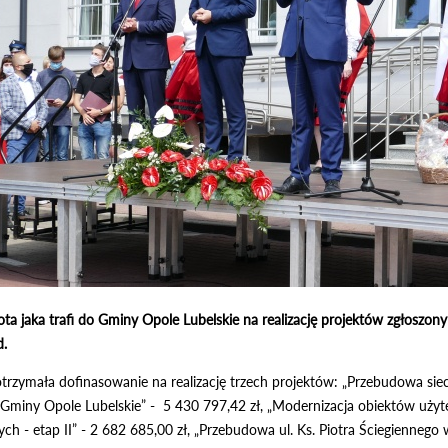
ota jaka trafi do Gminy Opole Lubelskie na realizację projektów zgłoszo
d.
rzymała dofinasowanie na realizację trzech projektów: „Przebudowa sieci
 Gminy Opole Lubelskie” - 5 430 797,42 zł, „Modernizacja obiektów użyte
ch - etap II” - 2 682 685,00 zł, „Przebudowa ul. Ks. Piotra Ściegienneg