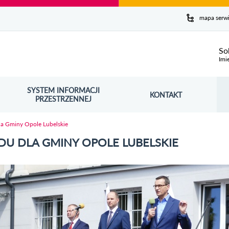
y serwis
mapa serw
ej
So
Imi
SYSTEM INFORMACJI
Szuk
KONTAKT
OŚNIK OTWORZY SIĘ W NOWYM OKNIE
PRZESTRZENNEJ
Wy
dla Gminy Opole Lubelskie
ADU DLA GMINY OPOLE LUBELSKIE