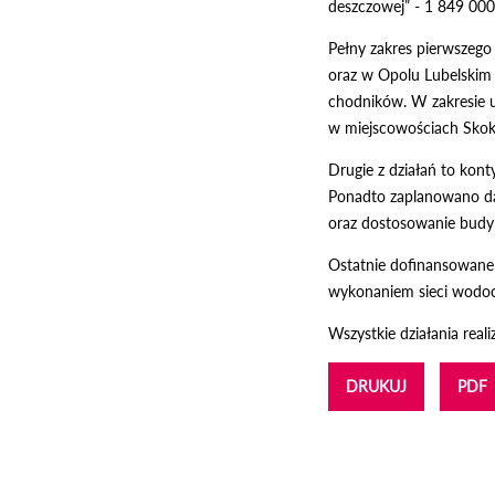
deszczowej” - 1 849 000,
Pełny zakres pierwszego
oraz w Opolu Lubelskim 
chodników. W zakresie ul
w miejscowościach Skok
Drugie z działań to kon
Ponadto zaplanowano da
oraz dostosowanie budyn
Ostatnie dofinansowane 
wykonaniem sieci wodociąg
Wszystkie działania re
DRUKUJ
PDF