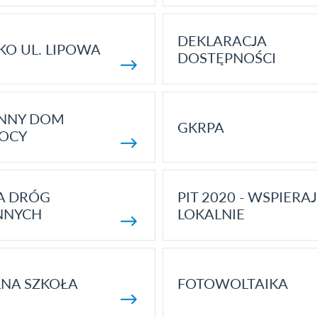
DEKLARACJA
KO UL. LIPOWA
DOSTĘPNOŚCI
ENNY DOM
GKRPA
OCY
A DRÓG
PIT 2020 - WSPIERAJ
NNYCH
LOKALNIE
NA SZKOŁA
FOTOWOLTAIKA