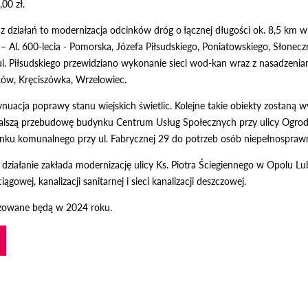
00 zł.
 z działań to modernizacja odcinków dróg o łącznej długości ok. 8,5 km 
– Al. 600-lecia - Pomorska, Józefa Piłsudskiego, Poniatowskiego, Słone
. Piłsudskiego przewidziano wykonanie sieci wod-kan wraz z nasadzeniami
ów, Kręciszówka, Wrzelowiec.
tynuacja poprawy stanu wiejskich świetlic. Kolejne takie obiekty zost
lszą przebudowę budynku Centrum Usług Społecznych przy ulicy Ogro
ku komunalnego przy ul. Fabrycznej 29 do potrzeb osób niepełnosprawny
działanie zakłada modernizację ulicy Ks. Piotra Ściegiennego w Opolu Lu
owej, kanalizacji sanitarnej i sieci kanalizacji deszczowej.
alizowane będą w 2024 roku.