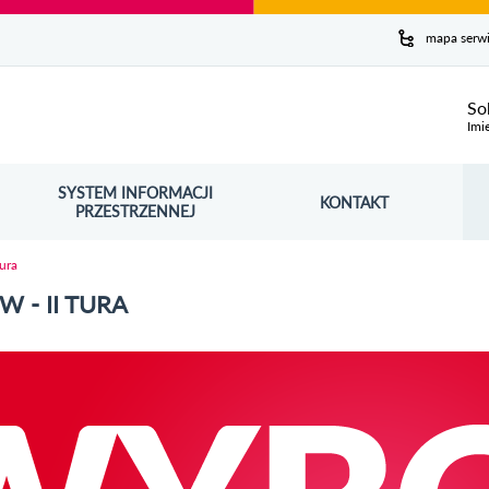
y serwis
mapa serw
ej
So
Imi
SYSTEM INFORMACJI
Szuk
KONTAKT
OŚNIK OTWORZY SIĘ W NOWYM OKNIE
PRZESTRZENNEJ
Wy
tura
 - II TURA