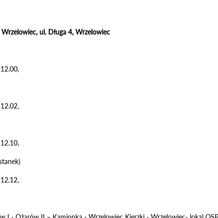
Wrzelowiec, ul. Długa 4, Wrzelowiec
 12.00,
 12.02,
 12.10,
stanek)
 12.12,
w I - Ożarów II – Kamionka - Wrzelowiec Kierzki - Wrzelowiec- lokal OSP