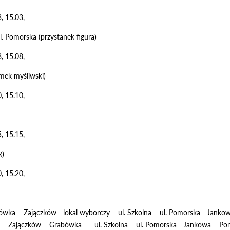
, 15.03,
ul. Pomorska (przystanek figura)
, 15.08,
mek myśliwski)
, 15.10,
, 15.15,
k)
, 15.20,
bówka – Zajączków - lokal wyborczy – ul. Szkolna – ul. Pomorska - Jank
b. – Zajączków – Grabówka - – ul. Szkolna – ul. Pomorska - Jankowa – 