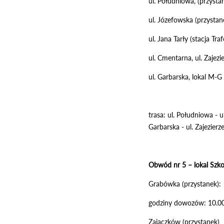
ul. Południowa, (przyst
ul. Józefowska (przysta
ul. Jana Tarły (stacja Tr
ul. Cmentarna, ul. Zajez
ul. Garbarska, lokal M-G 
trasa: ul. Południowa - ul
Garbarska - ul. Zajezierz
Obwód nr 5 – lokal Szko
Grabówka (przystanek):
godziny dowozów: 10.0
Zajączków (przystanek)