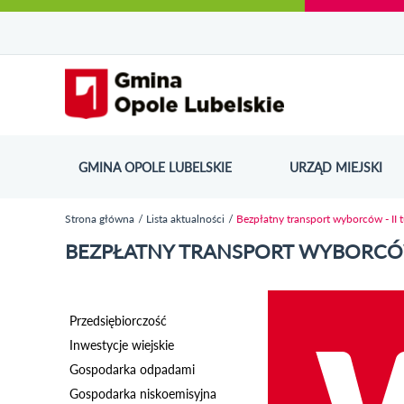
Urząd Miejski w Opolu Lubelskim - oficjaln
Przejdź
Przejdź
Przejdź do
Przejdź do
Przejdź do
Przejdź
Przejdź do
Przejdź
Przejdź
do
do
wyszukiwarki
ścieżki
kategorii
do
kalendarza
do
do
Przejdź do strony startow
mapy
menu
nawigacyjnej
aktualności
treści
wydarzeń
galerii
stopki
strony
zdjęć
GMINA OPOLE LUBELSKIE
URZĄD MIEJSKI
ODN
Strona główna
Lista aktualności
Bezpłatny transport wyborców - II 
Jesteś tutaj
BEZPŁATNY TRANSPORT WYBORCÓW
Przedsiębiorczość
Inwestycje wiejskie
Gospodarka odpadami
Gospodarka niskoemisyjna