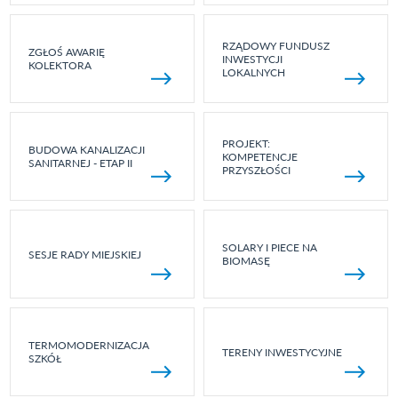
RZĄDOWY FUNDUSZ
ZGŁOŚ AWARIĘ
INWESTYCJI
KOLEKTORA
LOKALNYCH
PROJEKT:
BUDOWA KANALIZACJI
KOMPETENCJE
SANITARNEJ - ETAP II
PRZYSZŁOŚCI
SOLARY I PIECE NA
SESJE RADY MIEJSKIEJ
BIOMASĘ
TERMOMODERNIZACJA
TERENY INWESTYCYJNE
SZKÓŁ