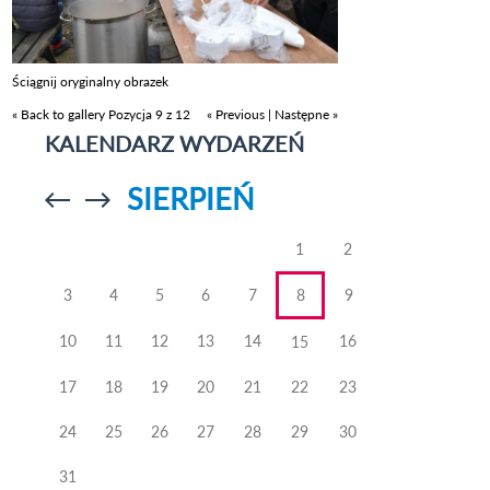
Ściągnij oryginalny obrazek
« Back to gallery
Pozycja 9 z 12
« Previous
|
Następne »
KALENDARZ WYDARZEŃ
SIERPIEŃ
Przejdź do
Przejdź do
poprzedniego
poprzedniego
miesiąca
miesiąca
1
2
3
4
5
6
7
8
9
10
11
12
13
14
16
15
17
18
19
20
21
22
23
24
25
26
27
28
29
30
31