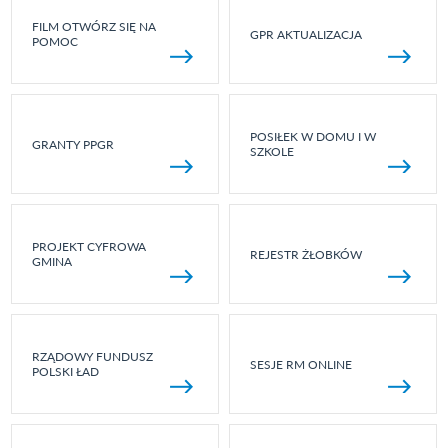
FILM OTWÓRZ SIĘ NA
GPR AKTUALIZACJA
POMOC
POSIŁEK W DOMU I W
GRANTY PPGR
SZKOLE
PROJEKT CYFROWA
REJESTR ŻŁOBKÓW
GMINA
RZĄDOWY FUNDUSZ
SESJE RM ONLINE
POLSKI ŁAD