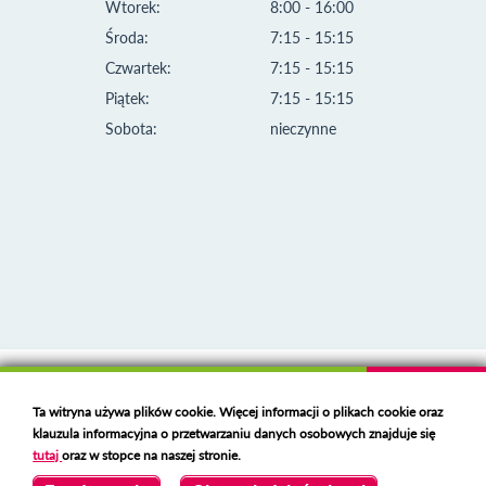
Wtorek:
8:00 - 16:00
Środa:
7:15 - 15:15
Czwartek:
7:15 - 15:15
Piątek:
7:15 - 15:15
Sobota:
nieczynne
Klauzula informacyjna i polityka plików cookies
Ta witryna używa plików cookie. Więcej informacji o plikach cookie oraz
Deklaracja dostępności
klauzula informacyjna o przetwarzaniu danych osobowych znajduje się
Polski serwer RBL
https://polspam.pl/
tutaj
oraz w stopce na naszej stronie.
Copyright 2023 Urząd Miejski w Opolu Lubelskim