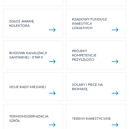
RZĄDOWY FUNDUSZ
ZGŁOŚ AWARIĘ
INWESTYCJI
KOLEKTORA
LOKALNYCH
PROJEKT:
BUDOWA KANALIZACJI
KOMPETENCJE
SANITARNEJ - ETAP II
PRZYSZŁOŚCI
SOLARY I PIECE NA
SESJE RADY MIEJSKIEJ
BIOMASĘ
TERMOMODERNIZACJA
TERENY INWESTYCYJNE
SZKÓŁ