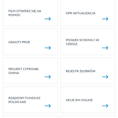
FILM OTWÓRZ SIĘ NA
GPR AKTUALIZACJA
POMOC
POSIŁEK W DOMU I W
GRANTY PPGR
SZKOLE
PROJEKT CYFROWA
REJESTR ŻŁOBKÓW
GMINA
RZĄDOWY FUNDUSZ
SESJE RM ONLINE
POLSKI ŁAD