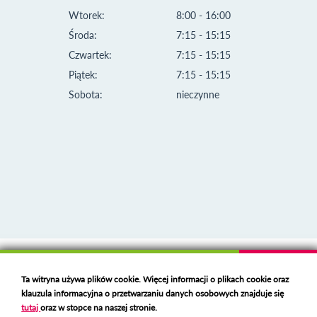
Wtorek:
8:00 - 16:00
Środa:
7:15 - 15:15
Czwartek:
7:15 - 15:15
Piątek:
7:15 - 15:15
Sobota:
nieczynne
Klauzula informacyjna i polityka plików cookies
Ta witryna używa plików cookie. Więcej informacji o plikach cookie oraz
Deklaracja dostępności
klauzula informacyjna o przetwarzaniu danych osobowych znajduje się
Polski serwer RBL
https://polspam.pl/
tutaj
oraz w stopce na naszej stronie.