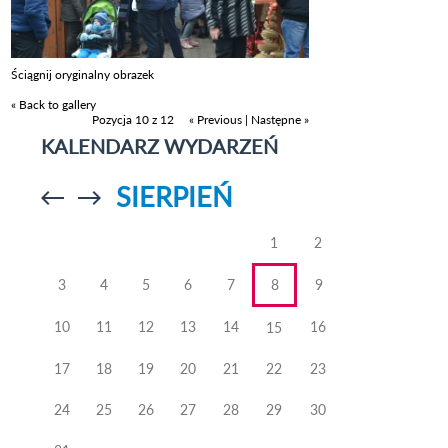
Ściągnij oryginalny obrazek
« Back to gallery
Pozycja 10 z 12
« Previous
|
Następne »
KALENDARZ WYDARZEŃ
SIERPIEŃ
Przejdź do
Przejdź do
poprzedniego
poprzedniego
miesiąca
miesiąca
1
2
3
4
5
6
7
8
9
10
11
12
13
14
16
15
17
18
19
20
21
22
23
24
25
26
27
28
29
30