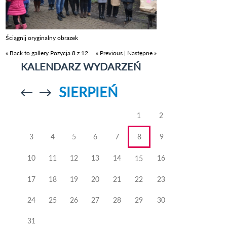
Ściągnij oryginalny obrazek
« Back to gallery
Pozycja 8 z 12
« Previous
|
Następne »
KALENDARZ WYDARZEŃ
SIERPIEŃ
Przejdź do
Przejdź do
poprzedniego
poprzedniego
miesiąca
miesiąca
1
2
3
4
5
6
7
8
9
10
11
12
13
14
16
15
17
18
19
20
21
22
23
24
25
26
27
28
29
30
31