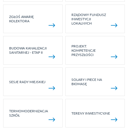
RZĄDOWY FUNDUSZ
ZGŁOŚ AWARIĘ
INWESTYCJI
KOLEKTORA
LOKALNYCH
PROJEKT:
BUDOWA KANALIZACJI
KOMPETENCJE
SANITARNEJ - ETAP II
PRZYSZŁOŚCI
SOLARY I PIECE NA
SESJE RADY MIEJSKIEJ
BIOMASĘ
TERMOMODERNIZACJA
TERENY INWESTYCYJNE
SZKÓŁ