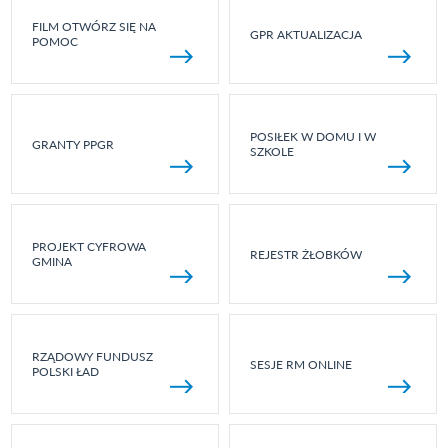
FILM OTWÓRZ SIĘ NA
GPR AKTUALIZACJA
POMOC
POSIŁEK W DOMU I W
GRANTY PPGR
SZKOLE
PROJEKT CYFROWA
REJESTR ŻŁOBKÓW
GMINA
RZĄDOWY FUNDUSZ
SESJE RM ONLINE
POLSKI ŁAD