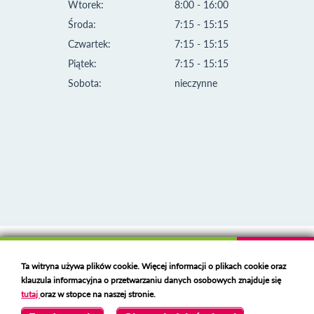
Wtorek:
8:00 - 16:00
Środa:
7:15 - 15:15
Czwartek:
7:15 - 15:15
Piątek:
7:15 - 15:15
Sobota:
nieczynne
Klauzula informacyjna i polityka plików cookies
Ta witryna używa plików cookie. Więcej informacji o plikach cookie oraz
Deklaracja dostępności
klauzula informacyjna o przetwarzaniu danych osobowych znajduje się
Polski serwer RBL
https://polspam.pl/
tutaj
oraz w stopce na naszej stronie.
Copyright 2023 Urząd Miejski w Opolu Lubelskim