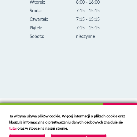
Wtorek:
8:00 - 16:00
Środa:
7:15 - 15:15
Czwartek:
7:15 - 15:15
Piątek:
7:15 - 15:15
Sobota:
nieczynne
Klauzula informacyjna i polityka plików cookies
Ta witryna używa plików cookie. Więcej informacji o plikach cookie oraz
Deklaracja dostępności
klauzula informacyjna o przetwarzaniu danych osobowych znajduje się
Polski serwer RBL
https://polspam.pl/
tutaj
oraz w stopce na naszej stronie.
Copyright 2023 Urząd Miejski w Opolu Lubelskim