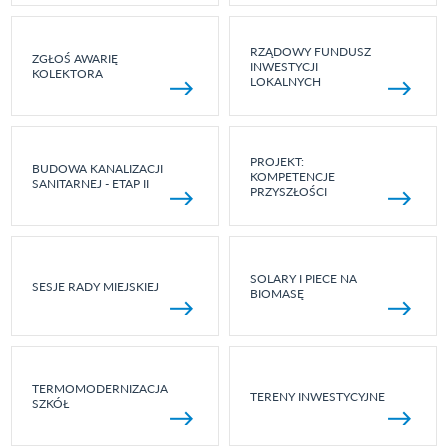
RZĄDOWY FUNDUSZ
ZGŁOŚ AWARIĘ
INWESTYCJI
KOLEKTORA
LOKALNYCH
PROJEKT:
BUDOWA KANALIZACJI
KOMPETENCJE
SANITARNEJ - ETAP II
PRZYSZŁOŚCI
SOLARY I PIECE NA
SESJE RADY MIEJSKIEJ
BIOMASĘ
TERMOMODERNIZACJA
TERENY INWESTYCYJNE
SZKÓŁ