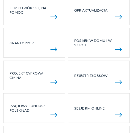
FILM OTWÓRZ SIĘ NA
GPR AKTUALIZACJA
POMOC
POSIŁEK W DOMU I W
GRANTY PPGR
SZKOLE
PROJEKT CYFROWA
REJESTR ŻŁOBKÓW
GMINA
RZĄDOWY FUNDUSZ
SESJE RM ONLINE
POLSKI ŁAD