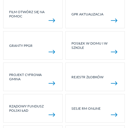
FILM OTWÓRZ SIĘ NA
GPR AKTUALIZACJA
POMOC
POSIŁEK W DOMU I W
GRANTY PPGR
SZKOLE
PROJEKT CYFROWA
REJESTR ŻŁOBKÓW
GMINA
RZĄDOWY FUNDUSZ
SESJE RM ONLINE
POLSKI ŁAD