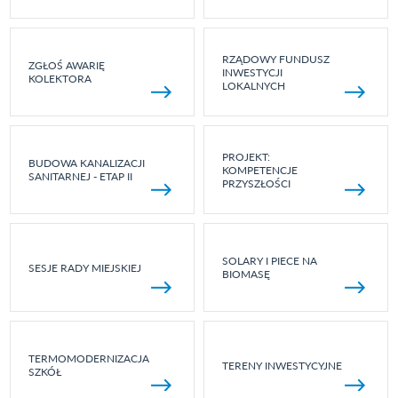
RZĄDOWY FUNDUSZ
ZGŁOŚ AWARIĘ
INWESTYCJI
KOLEKTORA
LOKALNYCH
PROJEKT:
BUDOWA KANALIZACJI
KOMPETENCJE
SANITARNEJ - ETAP II
PRZYSZŁOŚCI
SOLARY I PIECE NA
SESJE RADY MIEJSKIEJ
BIOMASĘ
TERMOMODERNIZACJA
TERENY INWESTYCYJNE
SZKÓŁ