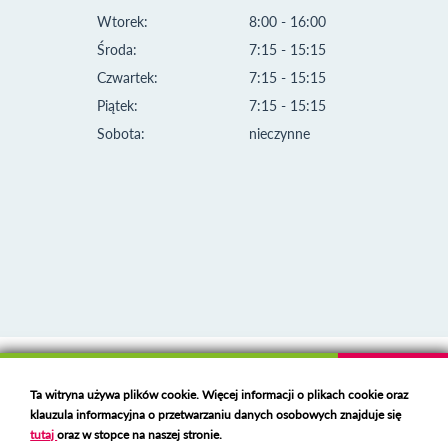
Wtorek:
8:00 - 16:00
Środa:
7:15 - 15:15
Czwartek:
7:15 - 15:15
Piątek:
7:15 - 15:15
Sobota:
nieczynne
Klauzula informacyjna i polityka plików cookies
Ta witryna używa plików cookie. Więcej informacji o plikach cookie oraz
Deklaracja dostępności
klauzula informacyjna o przetwarzaniu danych osobowych znajduje się
Polski serwer RBL
https://polspam.pl/
tutaj
oraz w stopce na naszej stronie.