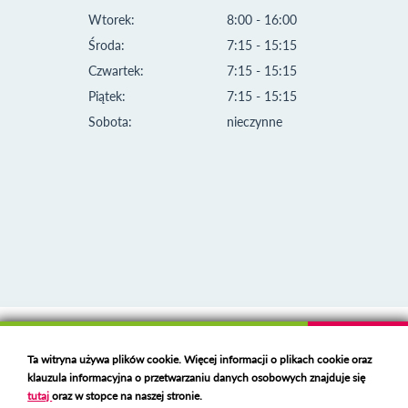
Wtorek:
8:00 - 16:00
Środa:
7:15 - 15:15
Czwartek:
7:15 - 15:15
Piątek:
7:15 - 15:15
Sobota:
nieczynne
Klauzula informacyjna i polityka plików cookies
Ta witryna używa plików cookie. Więcej informacji o plikach cookie oraz
Deklaracja dostępności
klauzula informacyjna o przetwarzaniu danych osobowych znajduje się
Polski serwer RBL
https://polspam.pl/
tutaj
oraz w stopce na naszej stronie.