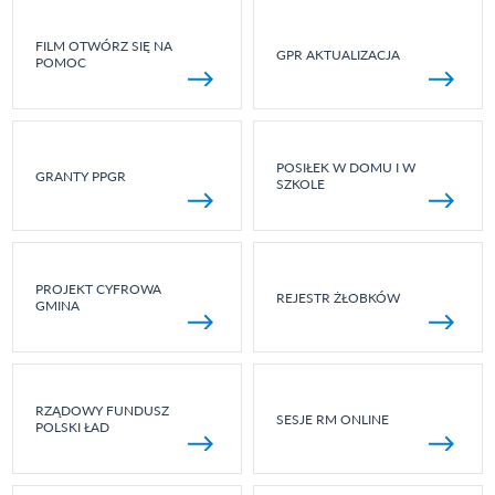
FILM OTWÓRZ SIĘ NA
GPR AKTUALIZACJA
POMOC
POSIŁEK W DOMU I W
GRANTY PPGR
SZKOLE
PROJEKT CYFROWA
REJESTR ŻŁOBKÓW
GMINA
RZĄDOWY FUNDUSZ
SESJE RM ONLINE
POLSKI ŁAD