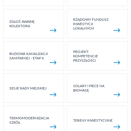
RZĄDOWY FUNDUSZ
ZGŁOŚ AWARIĘ
INWESTYCJI
KOLEKTORA
LOKALNYCH
PROJEKT:
BUDOWA KANALIZACJI
KOMPETENCJE
SANITARNEJ - ETAP II
PRZYSZŁOŚCI
SOLARY I PIECE NA
SESJE RADY MIEJSKIEJ
BIOMASĘ
TERMOMODERNIZACJA
TERENY INWESTYCYJNE
SZKÓŁ