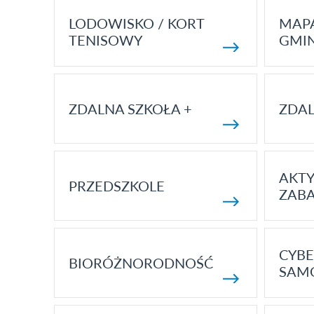
LODOWISKO / KORT
MAP
TENISOWY
GMI
ZDALNA SZKOŁA +
ZDAL
AKT
PRZEDSZKOLE
ZAB
CYBE
BIORÓŻNORODNOŚĆ
SAM