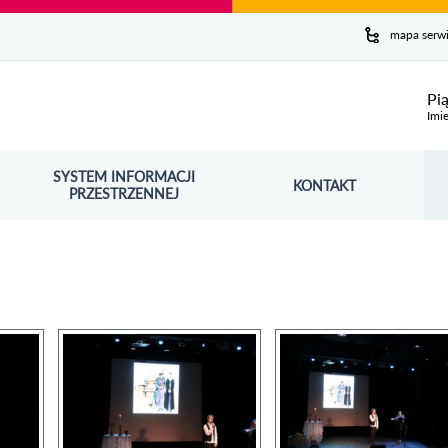
y serwis
mapa serw
ej
Pi
Imie
SYSTEM INFORMACJI
Szuk
KONTAKT
OŚNIK OTWORZY SIĘ W NOWYM OKNIE
PRZESTRZENNEJ
Wy