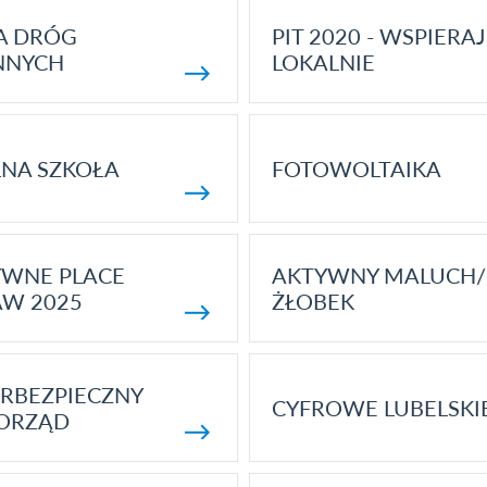
A DRÓG
PIT 2020 - WSPIERAJ
NNYCH
LOKALNIE
NA SZKOŁA
FOTOWOLTAIKA
YWNE PLACE
AKTYWNY MALUCH/
AW 2025
ŻŁOBEK
RBEZPIECZNY
CYFROWE LUBELSKI
ORZĄD