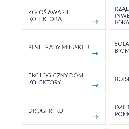
RZĄ
ZGŁOŚ AWARIĘ
INWE
KOLEKTORA
LOK
SOLA
SESJE RADY MIEJSKIEJ
BIO
EKOLOGICZNY DOM -
BOIS
KOLEKTORY
DZI
DROGI RFRD
POM