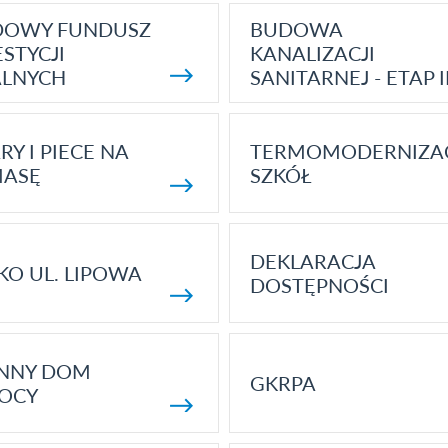
DOWY FUNDUSZ
BUDOWA
STYCJI
KANALIZACJI
ALNYCH
SANITARNEJ - ETAP I
RY I PIECE NA
TERMOMODERNIZA
MASĘ
SZKÓŁ
DEKLARACJA
KO UL. LIPOWA
DOSTĘPNOŚCI
ENNY DOM
GKRPA
OCY