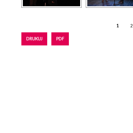
1
2
Strony
DRUKUJ
PDF