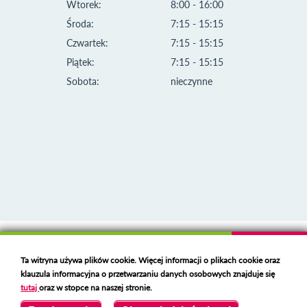
Wtorek:
8:00 - 16:00
Środa:
7:15 - 15:15
Czwartek:
7:15 - 15:15
Piątek:
7:15 - 15:15
Sobota:
nieczynne
Klauzula informacyjna i polityka plików cookies
Ta witryna używa plików cookie. Więcej informacji o plikach cookie oraz
Deklaracja dostępności
klauzula informacyjna o przetwarzaniu danych osobowych znajduje się
Polski serwer RBL
https://polspam.pl/
tutaj
oraz w stopce na naszej stronie.
Copyright 2023 Urząd Miejski w Opolu Lubelskim