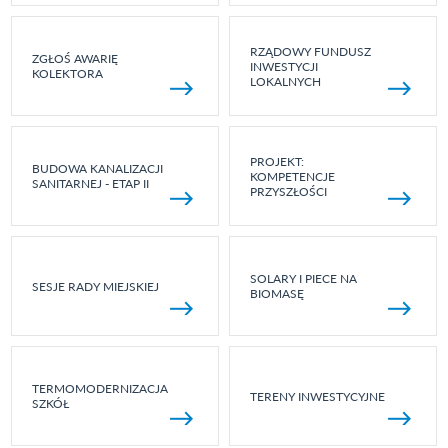
RZĄDOWY FUNDUSZ
ZGŁOŚ AWARIĘ
INWESTYCJI
KOLEKTORA
LOKALNYCH
PROJEKT:
BUDOWA KANALIZACJI
KOMPETENCJE
SANITARNEJ - ETAP II
PRZYSZŁOŚCI
SOLARY I PIECE NA
SESJE RADY MIEJSKIEJ
BIOMASĘ
TERMOMODERNIZACJA
TERENY INWESTYCYJNE
SZKÓŁ