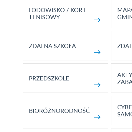
LODOWISKO / KORT
MAP
TENISOWY
GMI
ZDALNA SZKOŁA +
ZDAL
AKT
PRZEDSZKOLE
ZAB
CYBE
BIORÓŻNORODNOŚĆ
SAM