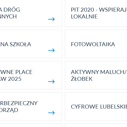
A DRÓG
PIT 2020 - WSPIERAJ
NNYCH
LOKALNIE
NA SZKOŁA
FOTOWOLTAIKA
YWNE PLACE
AKTYWNY MALUCH/
AW 2025
ŻŁOBEK
RBEZPIECZNY
CYFROWE LUBELSKI
ORZĄD