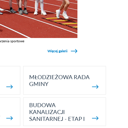
rzenia sportowe
z galerie w kategori Wydarzenia sportowe
Więcej galerii
MŁODZIEŻOWA RADA
GMINY
BUDOWA
KANALIZACJI
5
SANITARNEJ - ETAP I