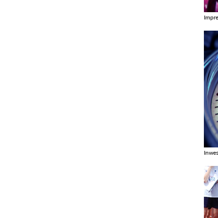
Impr
Zobac
Inwes
Zobac