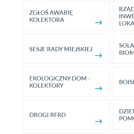
RZĄ
ZGŁOŚ AWARIĘ
INWE
KOLEKTORA
LOK
SOLA
SESJE RADY MIEJSKIEJ
BIO
EKOLOGICZNY DOM -
BOIS
KOLEKTORY
DZI
DROGI RFRD
POM