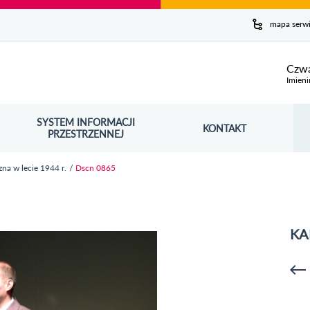
y serwis
mapa serw
ej
Czwa
Imieni
SYSTEM INFORMACJI
Szuk
KONTAKT
OŚNIK OTWORZY SIĘ W NOWYM OKNIE
PRZESTRZENNEJ
Wy
na w lecie 1944 r.
Dscn 0865
KA
p