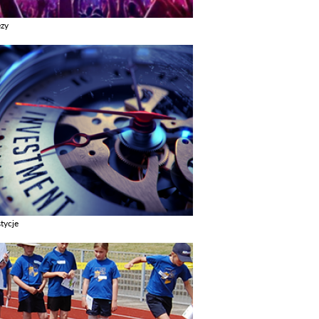
ezy
z galerie w kategori Imprezy
tycje
z galerie w kategori Inwestycje