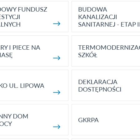
DOWY FUNDUSZ
BUDOWA
STYCJI
KANALIZACJI
ALNYCH
SANITARNEJ - ETAP I
RY I PIECE NA
TERMOMODERNIZA
MASĘ
SZKÓŁ
DEKLARACJA
KO UL. LIPOWA
DOSTĘPNOŚCI
ENNY DOM
GKRPA
OCY