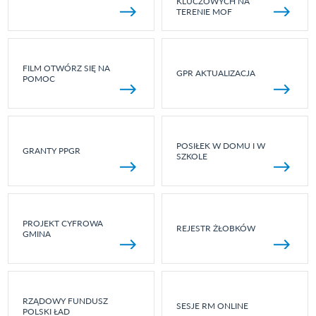
KLUCZOWYCH NA
TERENIE MOF
FILM OTWÓRZ SIĘ NA
GPR AKTUALIZACJA
POMOC
POSIŁEK W DOMU I W
GRANTY PPGR
SZKOLE
PROJEKT CYFROWA
REJESTR ŻŁOBKÓW
GMINA
RZĄDOWY FUNDUSZ
SESJE RM ONLINE
POLSKI ŁAD