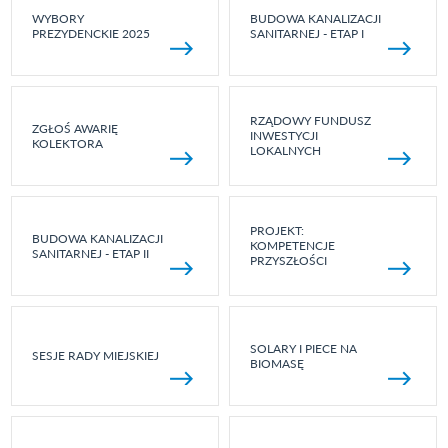
WYBORY
BUDOWA KANALIZACJI
PREZYDENCKIE 2025
SANITARNEJ - ETAP I
RZĄDOWY FUNDUSZ
ZGŁOŚ AWARIĘ
INWESTYCJI
KOLEKTORA
LOKALNYCH
PROJEKT:
BUDOWA KANALIZACJI
KOMPETENCJE
SANITARNEJ - ETAP II
PRZYSZŁOŚCI
SOLARY I PIECE NA
SESJE RADY MIEJSKIEJ
BIOMASĘ