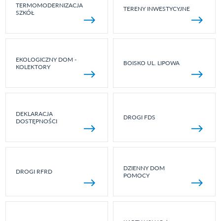
TERMOMODERNIZACJA
TERENY INWESTYCYJNE
SZKÓŁ
EKOLOGICZNY DOM -
BOISKO UL. LIPOWA
KOLEKTORY
DEKLARACJA
DROGI FDS
DOSTĘPNOŚCI
DZIENNY DOM
DROGI RFRD
POMOCY