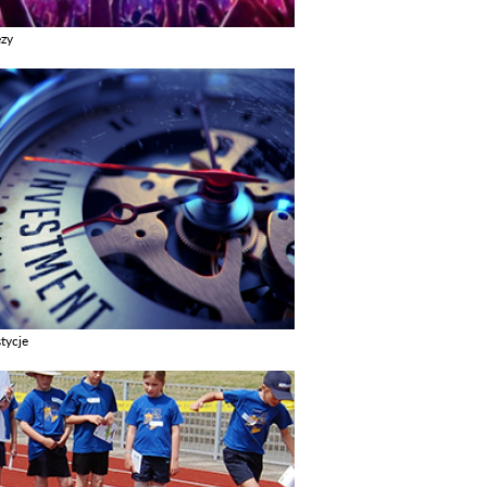
ezy
z galerie w kategori Imprezy
tycje
z galerie w kategori Inwestycje