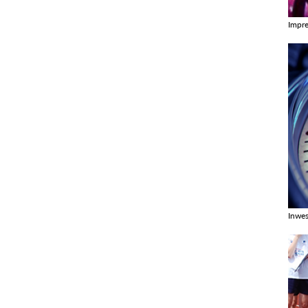
Impr
Zobac
Inwes
Zobac