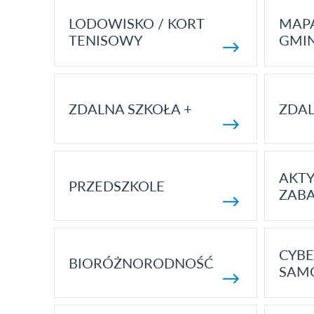
LODOWISKO / KORT
MAP
TENISOWY
GMI
ZDALNA SZKOŁA +
ZDAL
AKT
PRZEDSZKOLE
ZAB
CYBE
BIORÓŻNORODNOŚĆ
SAM