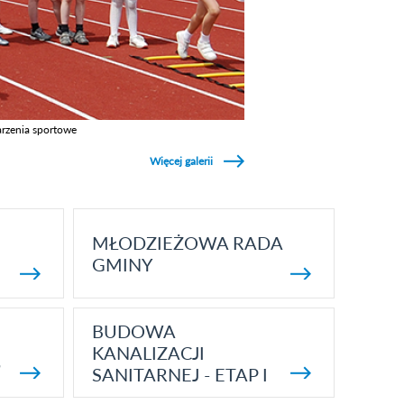
rzenia sportowe
z galerie w kategori Wydarzenia sportowe
Więcej galerii
MŁODZIEŻOWA RADA
GMINY
BUDOWA
KANALIZACJI
5
SANITARNEJ - ETAP I