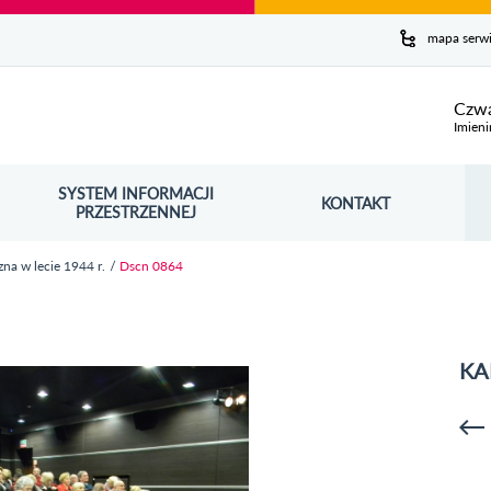
y serwis
mapa serw
ej
Czwa
Imieni
SYSTEM INFORMACJI
Szuk
KONTAKT
OŚNIK OTWORZY SIĘ W NOWYM OKNIE
PRZESTRZENNEJ
Wy
na w lecie 1944 r.
Dscn 0864
KA
p