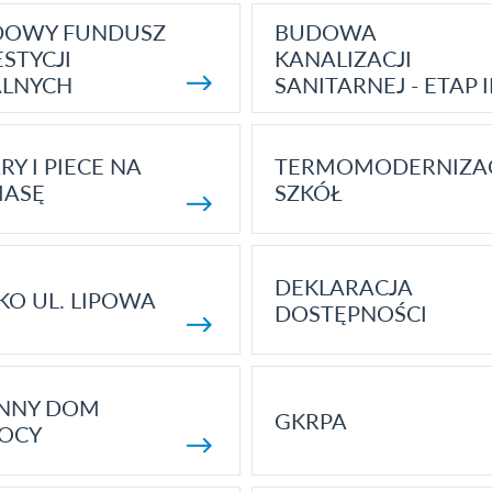
DOWY FUNDUSZ
BUDOWA
STYCJI
KANALIZACJI
ALNYCH
SANITARNEJ - ETAP I
RY I PIECE NA
TERMOMODERNIZA
MASĘ
SZKÓŁ
DEKLARACJA
KO UL. LIPOWA
DOSTĘPNOŚCI
ENNY DOM
GKRPA
OCY