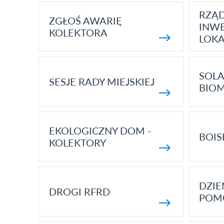
RZĄ
ZGŁOŚ AWARIĘ
INWE
KOLEKTORA
LOK
SOLA
SESJE RADY MIEJSKIEJ
BIO
EKOLOGICZNY DOM -
BOIS
KOLEKTORY
DZI
DROGI RFRD
POM