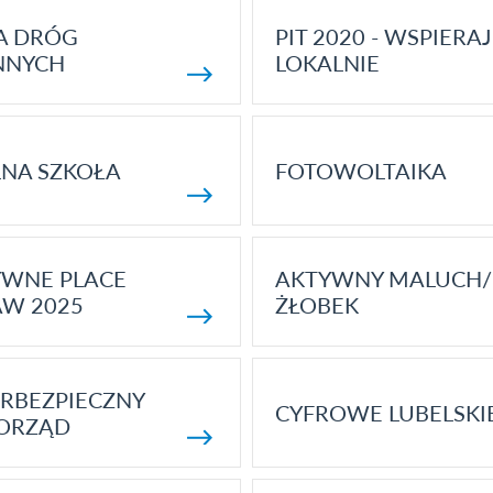
A DRÓG
PIT 2020 - WSPIERAJ
NNYCH
LOKALNIE
NA SZKOŁA
FOTOWOLTAIKA
YWNE PLACE
AKTYWNY MALUCH/
AW 2025
ŻŁOBEK
RBEZPIECZNY
CYFROWE LUBELSKI
ORZĄD