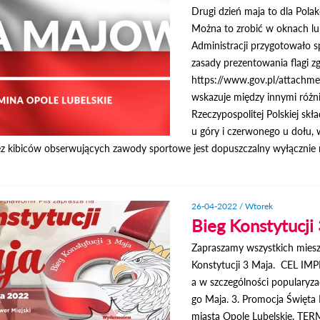
Drugi dzień maja to dla Pola
Można to zrobić w oknach l
Administracji przygotowało s
zasady prezentowania flagi z
https://www.gov.pl/attachm
wskazuje między innymi różn
Rzeczypospolitej Polskiej sk
u góry i czerwonego u dołu,
z kibiców obserwujących zawody sportowe jest dopuszczalny wyłącznie n
26-04-2022 / Wtorek
Bieg Konstytucji
Zapraszamy wszystkich mies
Konstytucji 3 Maja. CEL IMPR
a w szczególności popularyzac
go Maja. 3. Promocja Święta 
miasta Opole Lubelskie. TER