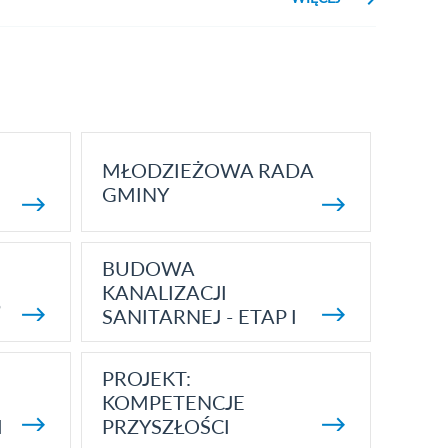
SALI
SPORTOWEJ
W
SKOKOWIE
MŁODZIEŻOWA RADA
GMINY
BUDOWA
KANALIZACJI
5
SANITARNEJ - ETAP I
PROJEKT:
KOMPETENCJE
I
PRZYSZŁOŚCI