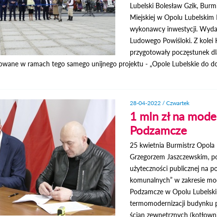
Lubelski Bolesław Gzik, Burm
Miejskiej w Opolu Lubelskim
wykonawcy inwestycji. Wydar
Ludowego Powiśloki. Z kolei
przygotowały poczęstunek d
izowane w ramach tego samego unijnego projektu - „Opole Lubelskie do do
28-04-2022 / Czwartek
1 mln zł na mode
Podzamcze
25 kwietnia Burmistrz Opola 
Grzegorzem Jaszczewskim, po
użyteczności publicznej na p
komunalnych” w zakresie mod
Podzamcze w Opolu Lubelski
termomodernizacji budynku po
ścian zewnętrznych (kotłown