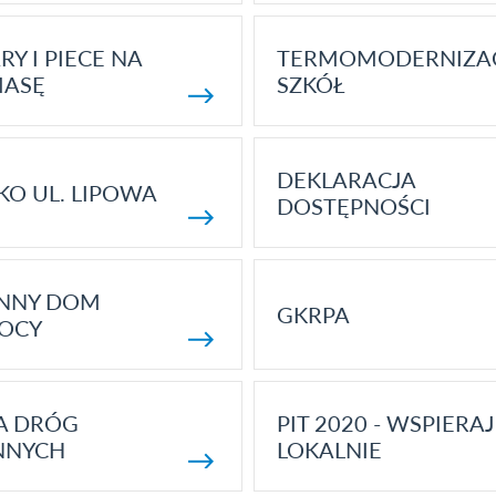
RY I PIECE NA
TERMOMODERNIZA
MASĘ
SZKÓŁ
DEKLARACJA
KO UL. LIPOWA
DOSTĘPNOŚCI
ENNY DOM
GKRPA
OCY
A DRÓG
PIT 2020 - WSPIERAJ
NNYCH
LOKALNIE