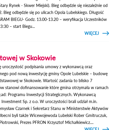
Stary Rynek - Skwer Miejski). Bieg odbędzie się niezależnie od
 Bieg odbędzie się po ulicach Opola Lubelskiego. Długość
GRAM BIEGU- Godz. 13.00-13.20 – weryfikacja Uczestników
:30 – start Biegu...
CZYTAJ
WIĘCEJ
O BIEG
KONSTYTUCJI
3 MAJA
rtowej w Skokowie
się uroczystość podpisania umowy z wykonawcą oraz
nego pod nową inwestycję gminy Opole Lubelskie – budowę
odstawowej w Skokowie. Wartość zadania to blisko 7
tów stanowi dofinansowanie które gmina otrzymała w ramach
Ład: Programu Inwestycji Strategicznych. Wykonawcą
 Investment Sp. z o.o. W uroczystości brali udział m.in.
rzemysław Czarnek i Sekretarz Stanu w Ministerstwie Aktywów
becni byli także Wicewojewoda Lubelski Rober Gmitruczuk,
iotrowski, Prezes PFRON Krzysztof Michałkiewicz....
CZYTAJ
WIĘCEJ
O BUDOWA