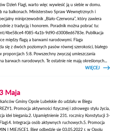
ków Dzień Flagi, warto więc wywiesić ją u siebie w domu.
ub na balkonach. Ministerstwo Spraw Wewnętrznych i
pecjalny miniprzewodnik „Biało-Czerwona”, który zawiera
godnie z tradycją i honorem. Poradnik można pobrać tu:
ent/4be58ce4-f085-4a1b-9d90-d3008ed6783e. Publikacja
ice między flagą a barwami narodowymi. Flaga
łada się z dwóch poziomych pasów równej szerokości, białego
 w proporcjach 5:8. Powszechny zwyczaj umieszczania
a barwach narodowych. Te ostatnie nie mają określonych...
CZYTAJ
WIĘCEJ
O
OBCHODY
ŚWIĄT
MAJOWYCH
W OPOLU
 3 Maja
LUBELSKIM
zkańców Gminy Opole Lubelskie do udziału w Biegu
EZY1. Promocja aktywności fizycznej i zdrowego stylu życia,
ja idei biegania.2. Upamiętnienie 231. rocznicy Konstytucji 3-
Flagi.4. Integracja osób aktywnych ruchowych.5. Promocja
MIN I MIEJSCE1. Bieg odbędzie się 03.05.2022 r. w Opolu