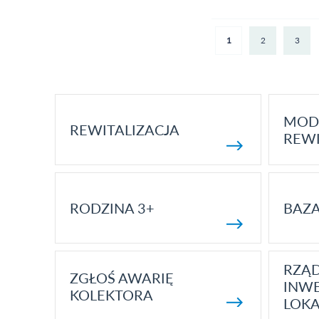
Strony
1
2
3
MOD
REWITALIZACJA
REWI
RODZINA 3+
BAZ
RZĄ
ZGŁOŚ AWARIĘ
INWE
KOLEKTORA
LOK