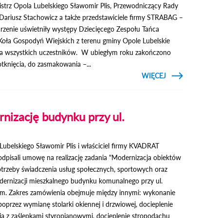
istrz Opola Lubelskiego Sławomir Plis, Przewodniczący Rady
 Dariusz Stachowicz a także przedstawiciele firmy STRABAG –
zenie uświetniły występy Dziecięcego Zespołu Tańca
 Koła Gospodyń Wiejskich z terenu gminy Opole Lubelskie
la wszystkich uczestników. W ubiegłym roku zakończono
tknięcia, do zasmakowania –...
CZYTAJ
WIĘCEJ
O STARY
RYNEK PO
REWITALIZACJI
rnizację budynku przy ul.
Lubelskiego Sławomir Plis i właściciel firmy KVADRAT
dpisali umowę na realizację zadania "Modernizacja obiektów
otrzeby świadczenia usług społecznych, sportowych oraz
ernizacji mieszkalnego budynku komunalnego przy ul.
m. Zakres zamówienia obejmuje między innymi: wykonanie
przez wymianę stolarki okiennej i drzwiowej, docieplenie
ia z zaślepkami styropianowymi, docieplenie stropodachu