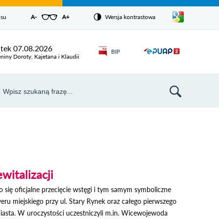
Pokaż/ukryj
isu
A-
pomniejsz czcionkę
A+
powiększ czcionkę
Wersja kontrastowa
Zresetuj czcionkę
listę
języków
Odnośnik
ątek 07.08.2026
BIP
Odnośnik
otworzy się w
niny Doroty, Kajetana i Klaudii
nowym oknie
otworzy
się w
aj
nowym
szukiwarka
oknie
witalizacji
 się oficjalne przecięcie wstęgi i tym samym symboliczne
ru miejskiego przy ul. Stary Rynek oraz całego pierwszego
miasta. W uroczystości uczestniczyli m.in. Wicewojewoda