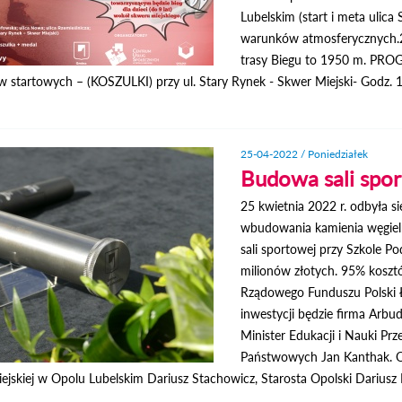
Lubelskim (start i meta ulica 
warunków atmosferycznych.2.
trasy Biegu to 1950 m. PRO
 startowych – (KOSZULKI) przy ul. Stary Rynek - Skwer Miejski- Godz. 13
25-04-2022 / Poniedziałek
Budowa sali spo
25 kwietnia 2022 r. odbyła 
wbudowania kamienia węgiel
sali sportowej przy Szkole P
milionów złotych. 95% kosz
Rządowego Funduszu Polski 
inwestycji będzie firma Arbud
Minister Edukacji i Nauki P
Państwowych Jan Kanthak. O
jskiej w Opolu Lubelskim Dariusz Stachowicz, Starosta Opolski Dariusz P