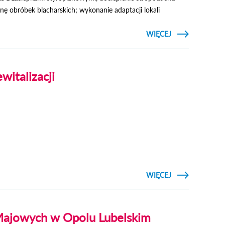
 obróbek blacharskich; wykonanie adaptacji lokali
CZYTAJ
WIĘCEJ
O 1 MLN ZŁ NA
MODERNIZACJĘ
BUDYNKU PRZY
UL.
PODZAMCZE
witalizacji
CZYTAJ
WIĘCEJ
O STARY
RYNEK PO
REWITALIZACJI
ajowych w Opolu Lubelskim