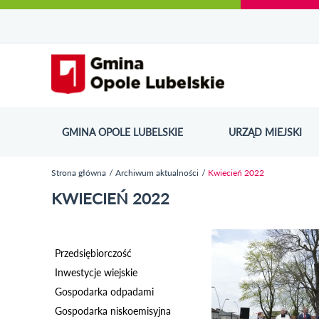
Urząd Miejski w Opolu Lubelskim - oficjaln
Przejdź
Przejdź
Przejdź do
Przejdź do
Przejdź do
Przejdź
Przejdź do
Przejdź
Przejdź
do
do
wyszukiwarki
ścieżki
kategorii
do
kalendarza
do
do
Przejdź do strony startow
mapy
menu
nawigacyjnej
aktualności
treści
wydarzeń
galerii
stopki
strony
zdjęć
GMINA OPOLE LUBELSKIE
URZĄD MIEJSKI
ODN
Strona główna
Archiwum aktualności
Kwiecień 2022
Jesteś tutaj
KWIECIEŃ 2022
Przedsiębiorczość
Inwestycje wiejskie
Gospodarka odpadami
Gospodarka niskoemisyjna