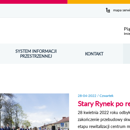
y serwis
mapa serw
ej
Pi
Imie
SYSTEM INFORMACJI
Szuk
KONTAKT
OŚNIK OTWORZY SIĘ W NOWYM OKNIE
PRZESTRZENNEJ
Wy
28-04-2022 / Czwartek
Stary Rynek po re
28 kwietnia 2022 roku odbyło
zakończenie przebudowy skwe
etapu rewitalizacji centrum 