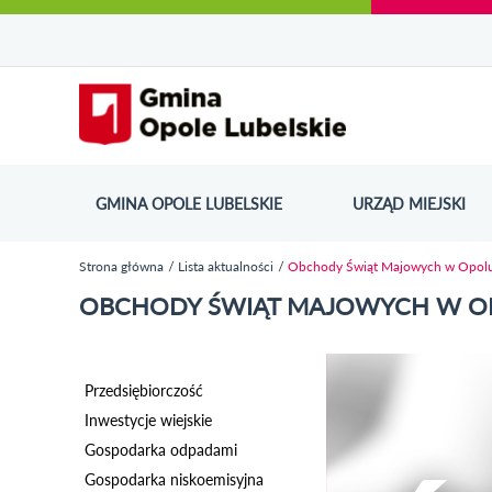
Urząd Miejski w Opolu Lubelskim - oficjaln
Przejdź
Przejdź
Przejdź do
Przejdź do
Przejdź do
Przejdź
Przejdź do
Przejdź
Przejdź
do
do
wyszukiwarki
ścieżki
kategorii
do
kalendarza
do
do
Przejdź do strony startow
mapy
menu
nawigacyjnej
aktualności
treści
wydarzeń
galerii
stopki
strony
zdjęć
GMINA OPOLE LUBELSKIE
URZĄD MIEJSKI
ODN
Strona główna
Lista aktualności
Obchody Świąt Majowych w Opolu
Jesteś tutaj
OBCHODY ŚWIĄT MAJOWYCH W OP
Przedsiębiorczość
Inwestycje wiejskie
Gospodarka odpadami
Gospodarka niskoemisyjna