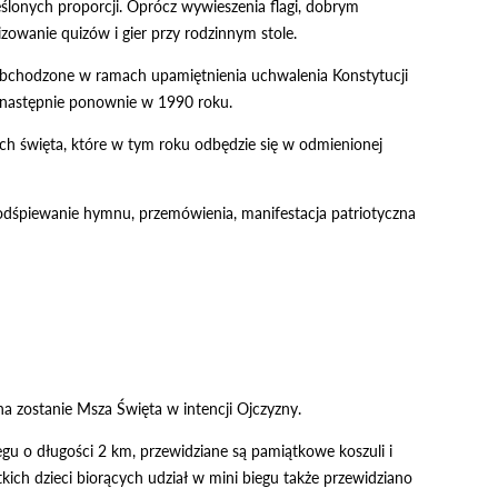
ślonych proporcji. Oprócz wywieszenia flagi, dobrym
zowanie quizów i gier przy rodzinnym stole.
 obchodzone w ramach upamiętnienia uchwalenia Konstytucji
i następnie ponownie w 1990 roku.
ch święta, które w tym roku odbędzie się w odmienionej
, odśpiewanie hymnu, przemówienia, manifestacja patriotyczna
 zostanie Msza Święta w intencji Ojczyzny.
gu o długości 2 km, przewidziane są pamiątkowe koszuli i
ich dzieci biorących udział w mini biegu także przewidziano