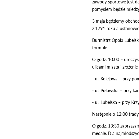
zawody sportowe jest do
pomysłem będzie miedzy i
3 maja będziemy obchodz
z 1791 roku a ustanowio
Burmistrz Opola Lubelsk
formule.
O godz. 10:00 – uroczys
ulicami miasta i złożen
- ul. Kolejowa – przy po
- ul. Puławska – przy 
- ul. Lubelska – przy Kr
Następnie o 12:00 trady
O godz. 13:30 zapraszam
medale. Dla najmłodszyc