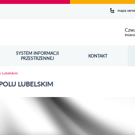
y serwis
mapa serw
ej
Czwa
Imieni
SYSTEM INFORMACJI
Szuk
KONTAKT
OŚNIK OTWORZY SIĘ W NOWYM OKNIE
PRZESTRZENNEJ
Wy
 Lubelskim
OLU LUBELSKIM