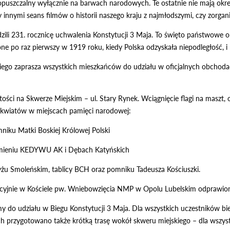
puszczalny wyłącznie na barwach narodowych. Te ostatnie nie mają okre
nnymi seans filmów o historii naszego kraju z najmłodszymi, czy zorgani
ili 231. rocznicę uchwalenia Konstytucji 3 Maja. To święto państwowe
ne po raz pierwszy w 1919 roku, kiedy Polska odzyskała niepodległość, 
iego zaprasza wszystkich mieszkańców do udziału w oficjalnych obchoda
tości na Skwerze Miejskim – ul. Stary Rynek. Wciągnięcie flagi na maszt
ie kwiatów w miejscach pamięci narodowej:
mniku Matki Boskiej Królowej Polski
kamieniu KEDYWU AK i Dębach Katyńskich
zyżu Smoleńskim, tablicy BCH oraz pomniku Tadeusza Kościuszki.
cyjnie w Kościele pw. Wniebowzięcia NMP w Opolu Lubelskim odprawiona
y do udziału w Biegu Konstytucji 3 Maja. Dla wszystkich uczestników bie
h przygotowano także krótką trasę wokół skweru miejskiego – dla wszystk