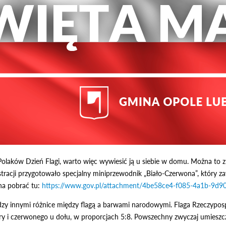
 Polaków Dzień Flagi, warto więc wywiesić ją u siebie w domu. Można to
racji przygotowało specjalny miniprzewodnik „Biało-Czerwona”, który zawi
na pobrać tu:
https://www.gov.pl/attachment/4be58ce4-f085-4a1b-9d
dzy innymi różnice między flagą a barwami narodowymi. Flaga Rzeczyposp
óry i czerwonego u dołu, w proporcjach 5:8. Powszechny zwyczaj umiesz