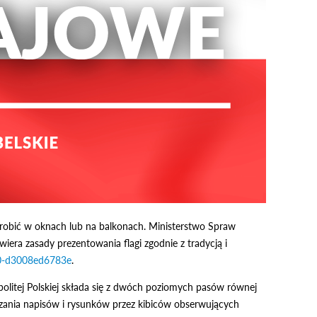
 zrobić w oknach lub na balkonach. Ministerstwo Spraw
era zasady prezentowania flagi zgodnie z tradycją i
90-d3008ed6783e
.
olitej Polskiej składa się z dwóch poziomych pasów równej
czania napisów i rysunków przez kibiców obserwujących