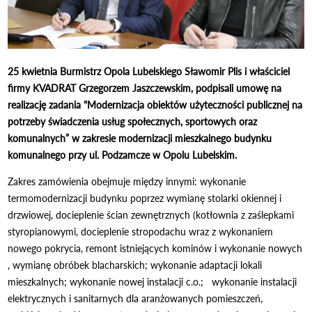
25 kwietnia Burmistrz Opola Lubelskiego Sławomir Plis i właściciel
firmy KVADRAT Grzegorzem Jaszczewskim, podpisali umowę na
realizację zadania "Modernizacja obiektów użyteczności publicznej na
potrzeby świadczenia usług społecznych, sportowych oraz
komunalnych” w zakresie modernizacji mieszkalnego budynku
komunalnego przy ul. Podzamcze w Opolu Lubelskim.
Zakres zamówienia obejmuje między innymi: wykonanie
termomodernizacji budynku poprzez wymianę stolarki okiennej i
drzwiowej, docieplenie ścian zewnętrznych (kotłownia z zaślepkami
styropianowymi, docieplenie stropodachu wraz z wykonaniem
nowego pokrycia, remont istniejących kominów i wykonanie nowych
, wymianę obróbek blacharskich; wykonanie adaptacji lokali
mieszkalnych; wykonanie nowej instalacji c.o.; wykonanie instalacji
elektrycznych i sanitarnych dla aranżowanych pomieszczeń,