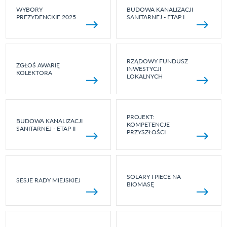
WYBORY
BUDOWA KANALIZACJI
PREZYDENCKIE 2025
SANITARNEJ - ETAP I
RZĄDOWY FUNDUSZ
ZGŁOŚ AWARIĘ
INWESTYCJI
KOLEKTORA
LOKALNYCH
PROJEKT:
BUDOWA KANALIZACJI
KOMPETENCJE
SANITARNEJ - ETAP II
PRZYSZŁOŚCI
SOLARY I PIECE NA
SESJE RADY MIEJSKIEJ
BIOMASĘ