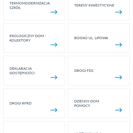
TERMOMODERNIZACJA
TERENY INWESTYCYJNE
SZKÓŁ
EKOLOGICZNY DOM -
BOISKO UL. LIPOWA
KOLEKTORY
DEKLARACJA
DROGI FDS
DOSTĘPNOŚCI
DZIENNY DOM
DROGI RFRD
POMOCY