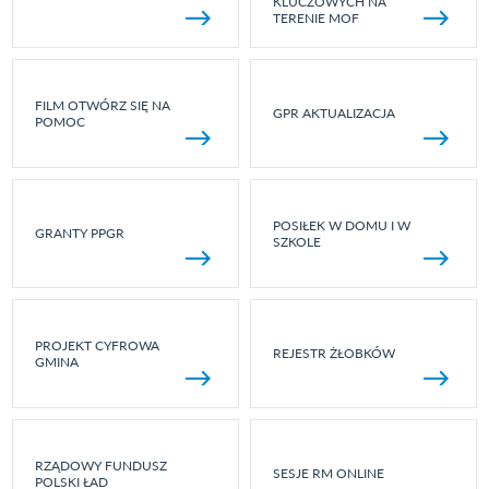
KLUCZOWYCH NA
TERENIE MOF
FILM OTWÓRZ SIĘ NA
GPR AKTUALIZACJA
POMOC
POSIŁEK W DOMU I W
GRANTY PPGR
SZKOLE
PROJEKT CYFROWA
REJESTR ŻŁOBKÓW
GMINA
RZĄDOWY FUNDUSZ
SESJE RM ONLINE
POLSKI ŁAD