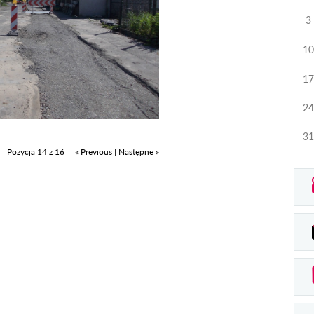
3
10
17
24
31
Pozycja 14 z 16
« Previous
|
Następne »