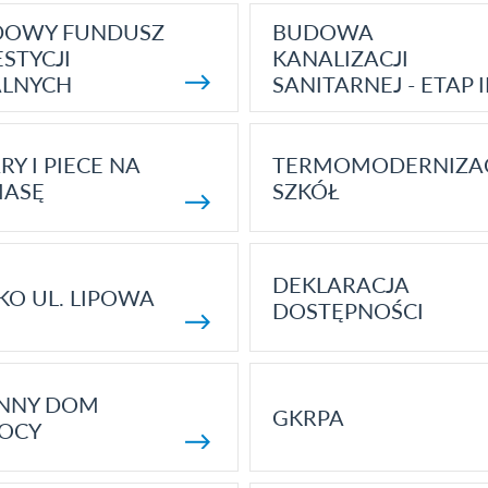
DOWY FUNDUSZ
BUDOWA
STYCJI
KANALIZACJI
ALNYCH
SANITARNEJ - ETAP I
RY I PIECE NA
TERMOMODERNIZA
MASĘ
SZKÓŁ
DEKLARACJA
KO UL. LIPOWA
DOSTĘPNOŚCI
ENNY DOM
GKRPA
OCY