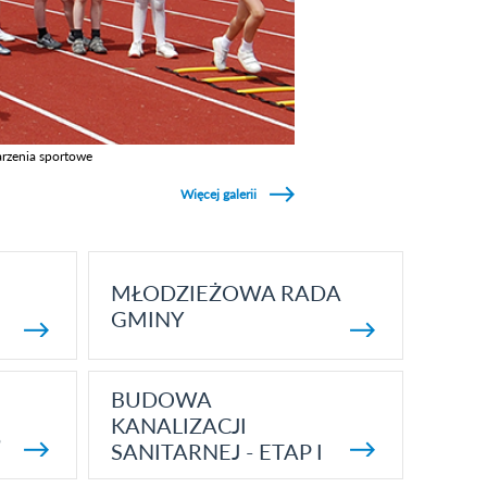
rzenia sportowe
z galerie w kategori Wydarzenia sportowe
Więcej galerii
MŁODZIEŻOWA RADA
GMINY
BUDOWA
KANALIZACJI
5
SANITARNEJ - ETAP I