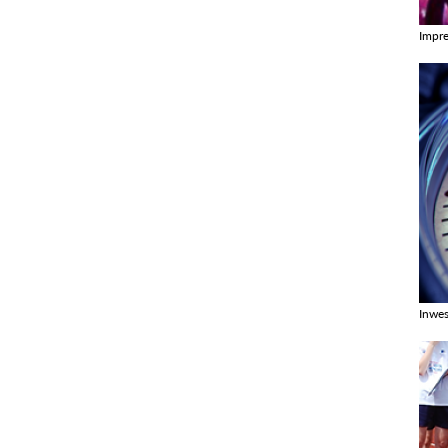
Impr
Zobac
Inwes
Zobac