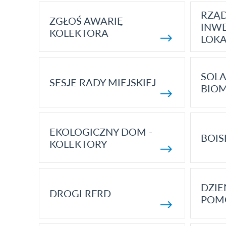
RZĄ
ZGŁOŚ AWARIĘ
INWE
KOLEKTORA
LOK
SOLA
SESJE RADY MIEJSKIEJ
BIO
EKOLOGICZNY DOM -
BOIS
KOLEKTORY
DZI
DROGI RFRD
POM