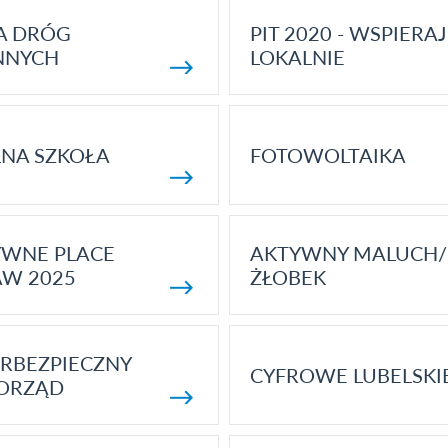
A DRÓG
PIT 2020 - WSPIERAJ
NNYCH
LOKALNIE
NA SZKOŁA
FOTOWOLTAIKA
YWNE PLACE
AKTYWNY MALUCH/
AW 2025
ŻŁOBEK
RBEZPIECZNY
CYFROWE LUBELSKI
ORZĄD