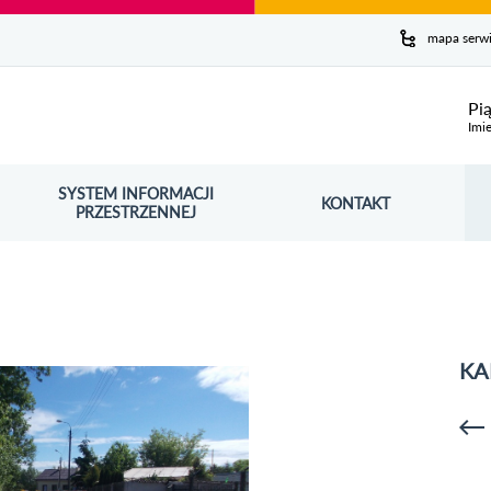
y serwis
mapa serw
ej
Pi
Imie
SYSTEM INFORMACJI
Szuk
KONTAKT
OŚNIK OTWORZY SIĘ W NOWYM OKNIE
PRZESTRZENNEJ
Wy
KA
p