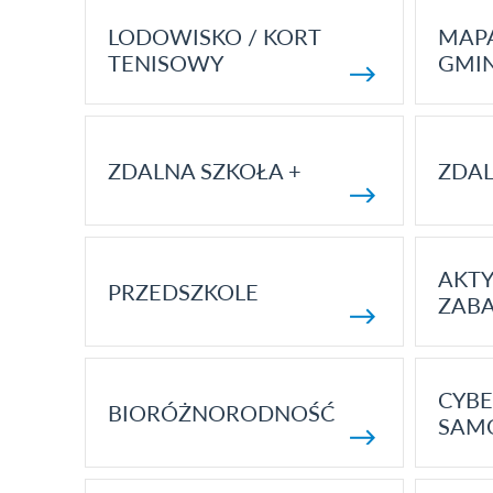
LODOWISKO / KORT
MAP
TENISOWY
GMI
ZDALNA SZKOŁA +
ZDAL
AKT
PRZEDSZKOLE
ZAB
CYBE
BIORÓŻNORODNOŚĆ
SAM