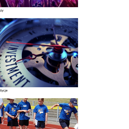
ezy
z galerie w kategori Imprezy
tycje
z galerie w kategori Inwestycje