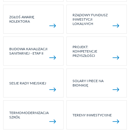
RZĄDOWY FUNDUSZ
ZGŁOŚ AWARIĘ
INWESTYCJI
KOLEKTORA
LOKALNYCH
PROJEKT:
BUDOWA KANALIZACJI
KOMPETENCJE
SANITARNEJ - ETAP II
PRZYSZŁOŚCI
SOLARY I PIECE NA
SESJE RADY MIEJSKIEJ
BIOMASĘ
TERMOMODERNIZACJA
TERENY INWESTYCYJNE
SZKÓŁ