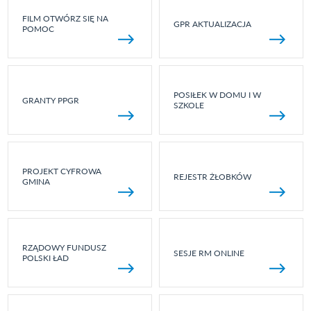
FILM OTWÓRZ SIĘ NA
GPR AKTUALIZACJA
POMOC
POSIŁEK W DOMU I W
GRANTY PPGR
SZKOLE
PROJEKT CYFROWA
REJESTR ŻŁOBKÓW
GMINA
RZĄDOWY FUNDUSZ
SESJE RM ONLINE
POLSKI ŁAD