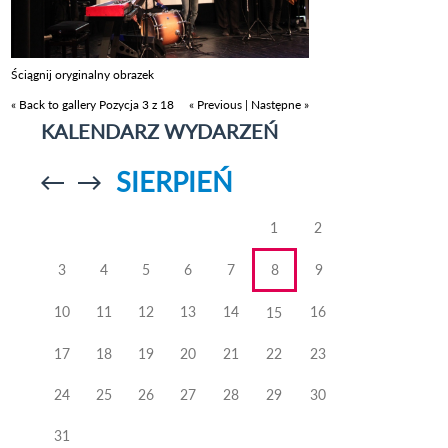
Ściągnij oryginalny obrazek
« Back to gallery
Pozycja 3 z 18
« Previous
|
Następne »
KALENDARZ WYDARZEŃ
SIERPIEŃ
Przejdź do
Przejdź do
poprzedniego
poprzedniego
miesiąca
miesiąca
1
2
3
4
5
6
7
8
9
10
11
12
13
14
16
15
17
18
19
20
21
22
23
24
25
26
27
28
29
30
31