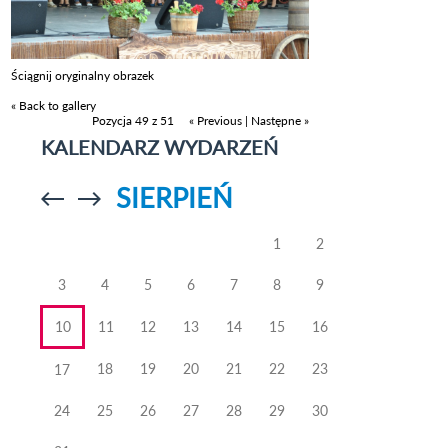
Ściągnij oryginalny obrazek
« Back to gallery
Pozycja 49 z 51
« Previous
|
Następne »
KALENDARZ WYDARZEŃ
SIERPIEŃ
Przejdź do
Przejdź do
poprzedniego
poprzedniego
miesiąca
miesiąca
1
2
3
4
5
6
7
8
9
10
11
12
13
14
15
16
18
19
20
21
22
23
17
24
25
26
27
28
29
30