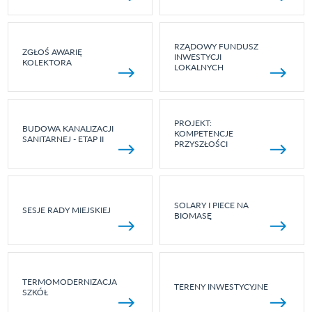
RZĄDOWY FUNDUSZ
ZGŁOŚ AWARIĘ
INWESTYCJI
KOLEKTORA
LOKALNYCH
PROJEKT:
BUDOWA KANALIZACJI
KOMPETENCJE
SANITARNEJ - ETAP II
PRZYSZŁOŚCI
SOLARY I PIECE NA
SESJE RADY MIEJSKIEJ
BIOMASĘ
TERMOMODERNIZACJA
TERENY INWESTYCYJNE
SZKÓŁ