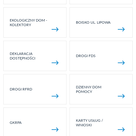
EKOLOGICZNY DOM -
BOISKO UL. LIPOWA
KOLEKTORY
DEKLARACJA
DROGI FDS
DOSTĘPNOŚCI
DZIENNY DOM
DROGI RFRD
POMOCY
KARTY USŁUG /
GKRPA
WNIOSKI