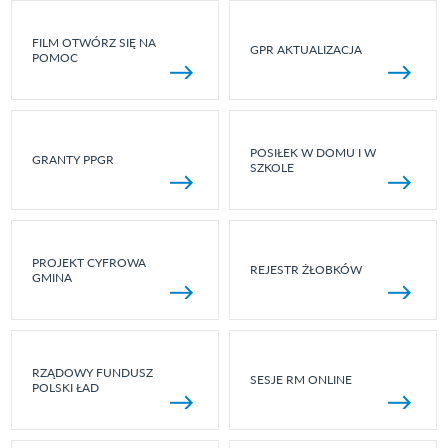
FILM OTWÓRZ SIĘ NA
GPR AKTUALIZACJA
POMOC
POSIŁEK W DOMU I W
GRANTY PPGR
SZKOLE
PROJEKT CYFROWA
REJESTR ŻŁOBKÓW
GMINA
RZĄDOWY FUNDUSZ
SESJE RM ONLINE
POLSKI ŁAD