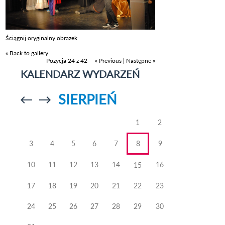
Ściągnij oryginalny obrazek
« Back to gallery
Pozycja 24 z 42
« Previous
|
Następne »
KALENDARZ WYDARZEŃ
SIERPIEŃ
Przejdź do
Przejdź do
poprzedniego
poprzedniego
miesiąca
miesiąca
1
2
3
4
5
6
7
8
9
10
11
12
13
14
16
15
17
18
19
20
21
22
23
24
25
26
27
28
29
30