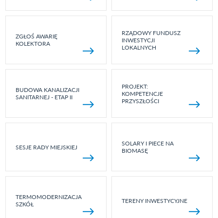
RZĄDOWY FUNDUSZ
ZGŁOŚ AWARIĘ
INWESTYCJI
KOLEKTORA
LOKALNYCH
PROJEKT:
BUDOWA KANALIZACJI
KOMPETENCJE
SANITARNEJ - ETAP II
PRZYSZŁOŚCI
SOLARY I PIECE NA
SESJE RADY MIEJSKIEJ
BIOMASĘ
TERMOMODERNIZACJA
TERENY INWESTYCYJNE
SZKÓŁ