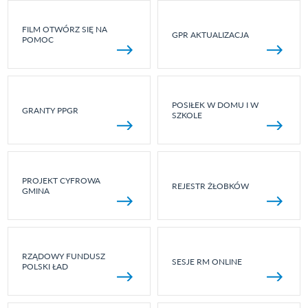
FILM OTWÓRZ SIĘ NA
GPR AKTUALIZACJA
POMOC
POSIŁEK W DOMU I W
GRANTY PPGR
SZKOLE
PROJEKT CYFROWA
REJESTR ŻŁOBKÓW
GMINA
RZĄDOWY FUNDUSZ
SESJE RM ONLINE
POLSKI ŁAD