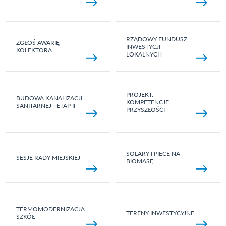
RZĄDOWY FUNDUSZ
ZGŁOŚ AWARIĘ
INWESTYCJI
KOLEKTORA
LOKALNYCH
PROJEKT:
BUDOWA KANALIZACJI
KOMPETENCJE
SANITARNEJ - ETAP II
PRZYSZŁOŚCI
SOLARY I PIECE NA
SESJE RADY MIEJSKIEJ
BIOMASĘ
TERMOMODERNIZACJA
TERENY INWESTYCYJNE
SZKÓŁ