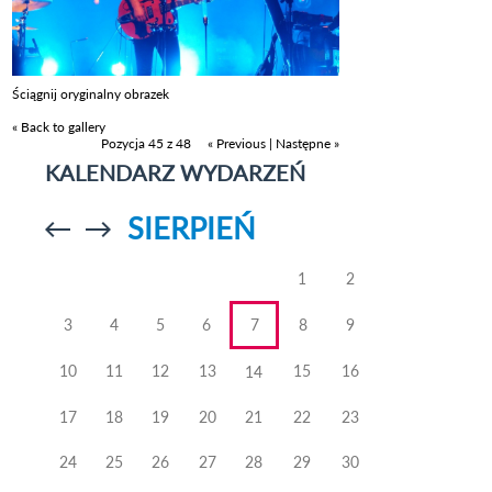
Ściągnij oryginalny obrazek
« Back to gallery
Pozycja 45 z 48
« Previous
|
Następne »
KALENDARZ WYDARZEŃ
SIERPIEŃ
Przejdź do
Przejdź do
poprzedniego
poprzedniego
miesiąca
miesiąca
1
2
3
4
5
6
7
8
9
10
11
12
13
15
16
14
17
18
19
20
21
22
23
24
25
26
27
28
29
30