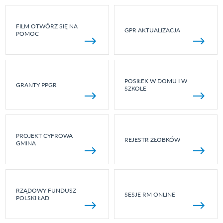
FILM OTWÓRZ SIĘ NA
GPR AKTUALIZACJA
POMOC
POSIŁEK W DOMU I W
GRANTY PPGR
SZKOLE
PROJEKT CYFROWA
REJESTR ŻŁOBKÓW
GMINA
RZĄDOWY FUNDUSZ
SESJE RM ONLINE
POLSKI ŁAD