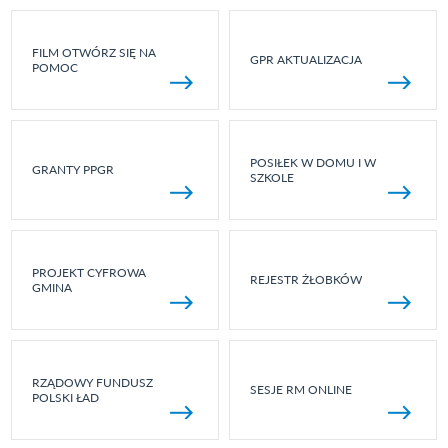
FILM OTWÓRZ SIĘ NA
GPR AKTUALIZACJA
POMOC
POSIŁEK W DOMU I W
GRANTY PPGR
SZKOLE
PROJEKT CYFROWA
REJESTR ŻŁOBKÓW
GMINA
RZĄDOWY FUNDUSZ
SESJE RM ONLINE
POLSKI ŁAD