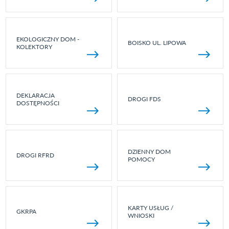
EKOLOGICZNY DOM -
BOISKO UL. LIPOWA
KOLEKTORY
DEKLARACJA
DROGI FDS
DOSTĘPNOŚCI
DZIENNY DOM
DROGI RFRD
POMOCY
KARTY USŁUG /
GKRPA
WNIOSKI