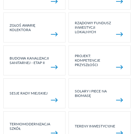
RZĄDOWY FUNDUSZ
ZGŁOŚ AWARIĘ
INWESTYCJI
KOLEKTORA
LOKALNYCH
PROJEKT:
BUDOWA KANALIZACJI
KOMPETENCJE
SANITARNEJ - ETAP II
PRZYSZŁOŚCI
SOLARY I PIECE NA
SESJE RADY MIEJSKIEJ
BIOMASĘ
TERMOMODERNIZACJA
TERENY INWESTYCYJNE
SZKÓŁ