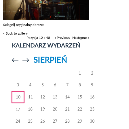
Ściągnij oryginalny obrazek
« Back to gallery
Pozycja 12 z 48
« Previous
|
Następne »
KALENDARZ WYDARZEŃ
SIERPIEŃ
Przejdź do
Przejdź do
poprzedniego
poprzedniego
miesiąca
miesiąca
1
2
3
4
5
6
7
8
9
10
11
12
13
14
15
16
18
19
20
21
22
23
17
24
25
26
27
28
29
30