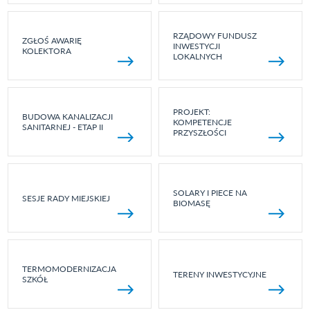
RZĄDOWY FUNDUSZ
ZGŁOŚ AWARIĘ
INWESTYCJI
KOLEKTORA
LOKALNYCH
PROJEKT:
BUDOWA KANALIZACJI
KOMPETENCJE
SANITARNEJ - ETAP II
PRZYSZŁOŚCI
SOLARY I PIECE NA
SESJE RADY MIEJSKIEJ
BIOMASĘ
TERMOMODERNIZACJA
TERENY INWESTYCYJNE
SZKÓŁ