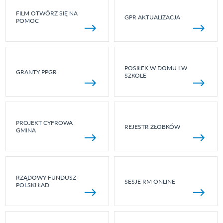
FILM OTWÓRZ SIĘ NA
GPR AKTUALIZACJA
POMOC
POSIŁEK W DOMU I W
GRANTY PPGR
SZKOLE
PROJEKT CYFROWA
REJESTR ŻŁOBKÓW
GMINA
RZĄDOWY FUNDUSZ
SESJE RM ONLINE
POLSKI ŁAD