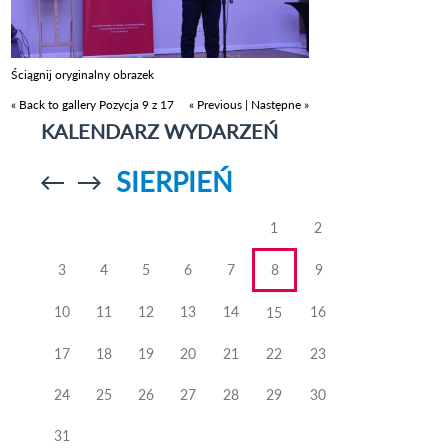
Ściągnij oryginalny obrazek
« Back to gallery
Pozycja 9 z 17
« Previous
|
Następne »
KALENDARZ WYDARZEŃ
SIERPIEŃ
Przejdź do
Przejdź do
poprzedniego
poprzedniego
miesiąca
miesiąca
1
2
3
4
5
6
7
8
9
10
11
12
13
14
16
15
17
18
19
20
21
22
23
24
25
26
27
28
29
30
31