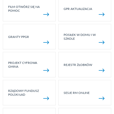
FILM OTWÓRZ SIĘ NA
GPR AKTUALIZACJA
POMOC
POSIŁEK W DOMU I W
GRANTY PPGR
SZKOLE
PROJEKT CYFROWA
REJESTR ŻŁOBKÓW
GMINA
RZĄDOWY FUNDUSZ
SESJE RM ONLINE
POLSKI ŁAD