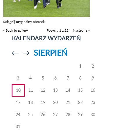
Ściągnij oryginalny obrazek
« Back to gallery
Pozycja 1 z 22
Następne »
KALENDARZ WYDARZEŃ
SIERPIEŃ
Przejdź do
Przejdź do
poprzedniego
poprzedniego
miesiąca
miesiąca
1
2
3
4
5
6
7
8
9
10
11
12
13
14
15
16
18
19
20
21
22
23
17
24
25
26
27
28
29
30
31