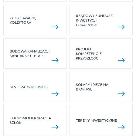
RZĄDOWY FUNDUSZ
ZGŁOŚ AWARIĘ
INWESTYCJI
KOLEKTORA
LOKALNYCH
PROJEKT:
BUDOWA KANALIZACJI
KOMPETENCJE
SANITARNEJ - ETAP II
PRZYSZŁOŚCI
SOLARY I PIECE NA
SESJE RADY MIEJSKIEJ
BIOMASĘ
TERMOMODERNIZACJA
TERENY INWESTYCYJNE
SZKÓŁ