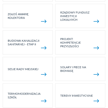
RZĄDOWY FUNDUSZ
ZGŁOŚ AWARIĘ
INWESTYCJI
KOLEKTORA
LOKALNYCH
PROJEKT:
BUDOWA KANALIZACJI
KOMPETENCJE
SANITARNEJ - ETAP II
PRZYSZŁOŚCI
SOLARY I PIECE NA
SESJE RADY MIEJSKIEJ
BIOMASĘ
TERMOMODERNIZACJA
TERENY INWESTYCYJNE
SZKÓŁ