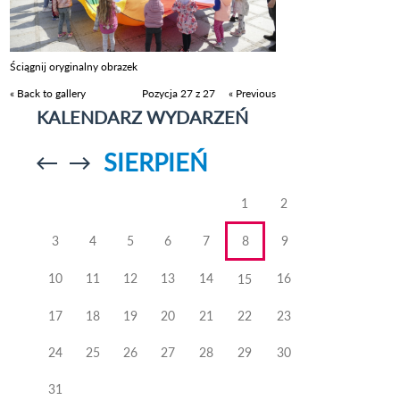
Ściągnij oryginalny obrazek
« Back to gallery
Pozycja 27 z 27
« Previous
KALENDARZ WYDARZEŃ
SIERPIEŃ
Przejdź do
Przejdź do
poprzedniego
poprzedniego
miesiąca
miesiąca
1
2
3
4
5
6
7
8
9
10
11
12
13
14
16
15
17
18
19
20
21
22
23
24
25
26
27
28
29
30
31