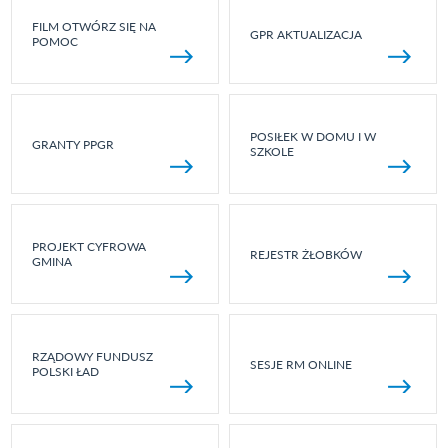
FILM OTWÓRZ SIĘ NA
GPR AKTUALIZACJA
POMOC
POSIŁEK W DOMU I W
GRANTY PPGR
SZKOLE
PROJEKT CYFROWA
REJESTR ŻŁOBKÓW
GMINA
RZĄDOWY FUNDUSZ
SESJE RM ONLINE
POLSKI ŁAD