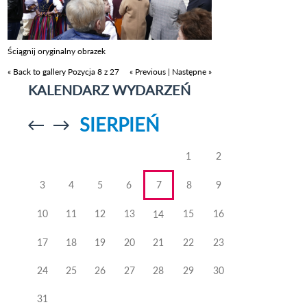
Ściągnij oryginalny obrazek
« Back to gallery
Pozycja 8 z 27
« Previous
|
Następne »
KALENDARZ WYDARZEŃ
SIERPIEŃ
Przejdź do
Przejdź do
poprzedniego
poprzedniego
miesiąca
miesiąca
1
2
3
4
5
6
7
8
9
10
11
12
13
15
16
14
17
18
19
20
21
22
23
24
25
26
27
28
29
30
31