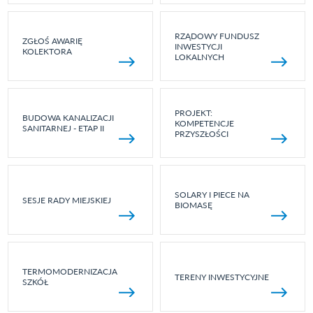
RZĄDOWY FUNDUSZ
ZGŁOŚ AWARIĘ
INWESTYCJI
KOLEKTORA
LOKALNYCH
PROJEKT:
BUDOWA KANALIZACJI
KOMPETENCJE
SANITARNEJ - ETAP II
PRZYSZŁOŚCI
SOLARY I PIECE NA
SESJE RADY MIEJSKIEJ
BIOMASĘ
TERMOMODERNIZACJA
TERENY INWESTYCYJNE
SZKÓŁ