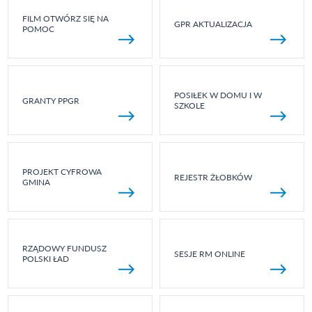
FILM OTWÓRZ SIĘ NA
GPR AKTUALIZACJA
POMOC
POSIŁEK W DOMU I W
GRANTY PPGR
SZKOLE
PROJEKT CYFROWA
REJESTR ŻŁOBKÓW
GMINA
RZĄDOWY FUNDUSZ
SESJE RM ONLINE
POLSKI ŁAD