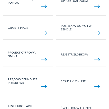
GPR AKTUALIZACJA
POMOC
POSIŁEK W DOMU I W
GRANTY PPGR
SZKOLE
PROJEKT CYFROWA
REJESTR ŻŁOBKÓW
GMINA
RZĄDOWY FUNDUSZ
SESJE RM ONLINE
POLSKI ŁAD
TSSE EURO-PARK
ŚWIETLICA W LEONINIE