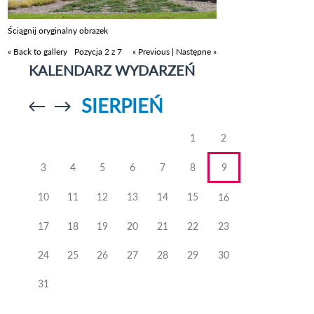
Ściągnij oryginalny obrazek
« Back to gallery
Pozycja 2 z 7
« Previous
|
Następne »
KALENDARZ WYDARZEŃ
SIERPIEŃ
Przejdź do
Przejdź do
poprzedniego
poprzedniego
miesiąca
miesiąca
1
2
3
4
5
6
7
8
9
10
11
12
13
14
15
16
17
18
19
20
21
22
23
24
25
26
27
28
29
30
31