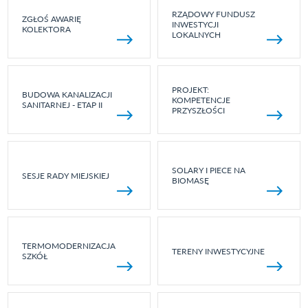
RZĄDOWY FUNDUSZ
ZGŁOŚ AWARIĘ
INWESTYCJI
KOLEKTORA
LOKALNYCH
PROJEKT:
BUDOWA KANALIZACJI
KOMPETENCJE
SANITARNEJ - ETAP II
PRZYSZŁOŚCI
SOLARY I PIECE NA
SESJE RADY MIEJSKIEJ
BIOMASĘ
TERMOMODERNIZACJA
TERENY INWESTYCYJNE
SZKÓŁ