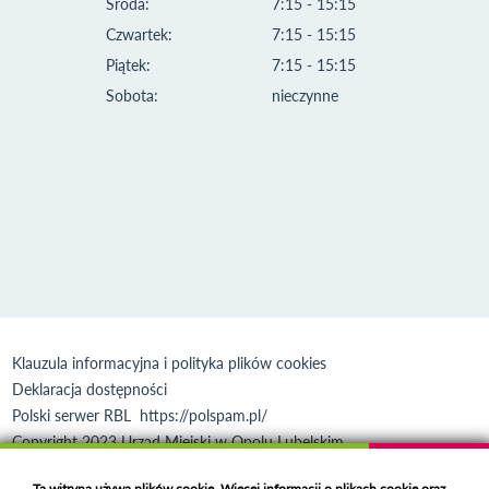
Środa:
7:15 - 15:15
Czwartek:
7:15 - 15:15
Piątek:
7:15 - 15:15
Sobota:
nieczynne
Klauzula informacyjna i polityka plików cookies
Deklaracja dostępności
Polski serwer RBL
https://polspam.pl/
Copyright 2023 Urząd Miejski w Opolu Lubelskim
Created by
VOBACOM
Odnośnik otworzy się w nowym oknie
Ta witryna używa plików cookie. Więcej informacji o plikach cookie oraz