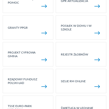
GPR AKTUALIZACJA
POMOC
POSIŁEK W DOMU I W
GRANTY PPGR
SZKOLE
PROJEKT CYFROWA
REJESTR ŻŁOBKÓW
GMINA
RZĄDOWY FUNDUSZ
SESJE RM ONLINE
POLSKI ŁAD
TSSE EURO-PARK
ŚWIETLICA W LEONINIE