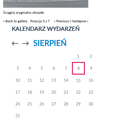
Ściągnij oryginalny obrazek
« Back to gallery
Pozycja 3 z 7
« Previous
|
Następne »
KALENDARZ WYDARZEŃ
SIERPIEŃ
Przejdź do
Przejdź do
poprzedniego
poprzedniego
miesiąca
miesiąca
1
2
3
4
5
6
7
8
9
10
11
12
13
14
16
15
17
18
19
20
21
22
23
24
25
26
27
28
29
30
31