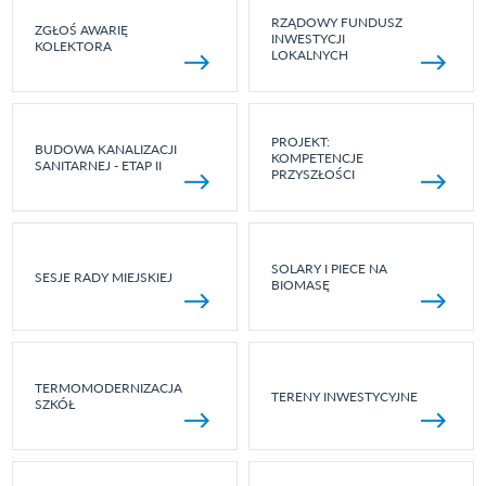
RZĄDOWY FUNDUSZ
ZGŁOŚ AWARIĘ
INWESTYCJI
KOLEKTORA
LOKALNYCH
PROJEKT:
BUDOWA KANALIZACJI
KOMPETENCJE
SANITARNEJ - ETAP II
PRZYSZŁOŚCI
SOLARY I PIECE NA
SESJE RADY MIEJSKIEJ
BIOMASĘ
TERMOMODERNIZACJA
TERENY INWESTYCYJNE
SZKÓŁ