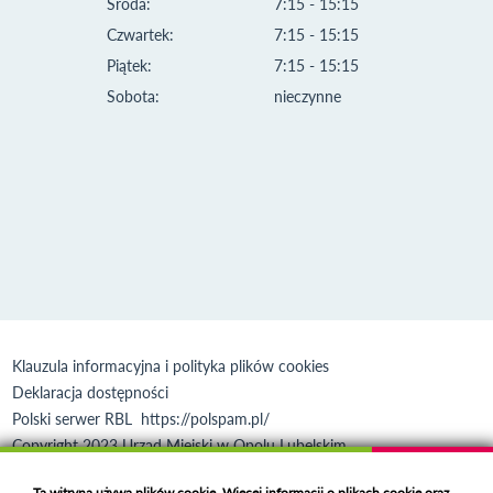
Środa:
7:15 - 15:15
Czwartek:
7:15 - 15:15
Piątek:
7:15 - 15:15
Sobota:
nieczynne
Klauzula informacyjna i polityka plików cookies
Deklaracja dostępności
Polski serwer RBL
https://polspam.pl/
Copyright 2023 Urząd Miejski w Opolu Lubelskim
Created by
VOBACOM
Odnośnik otworzy się w nowym oknie
Ta witryna używa plików cookie. Więcej informacji o plikach cookie oraz