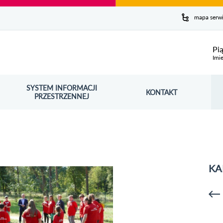
y serwis
mapa serw
ej
Pi
Imie
SYSTEM INFORMACJI
Szuk
KONTAKT
OŚNIK OTWORZY SIĘ W NOWYM OKNIE
PRZESTRZENNEJ
Wy
KA
p