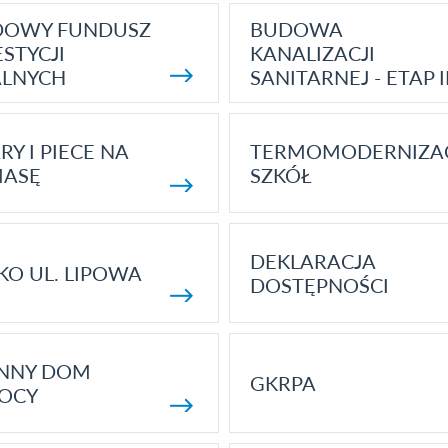
DOWY FUNDUSZ
BUDOWA
STYCJI
KANALIZACJI
ALNYCH
SANITARNEJ - ETAP I
RY I PIECE NA
TERMOMODERNIZA
MASĘ
SZKÓŁ
DEKLARACJA
KO UL. LIPOWA
DOSTĘPNOŚCI
ENNY DOM
GKRPA
OCY