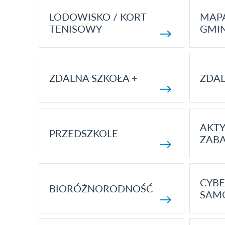
LODOWISKO / KORT
MAP
TENISOWY
GMI
ZDALNA SZKOŁA +
ZDAL
AKT
PRZEDSZKOLE
ZAB
CYBE
BIORÓŻNORODNOŚĆ
SAM