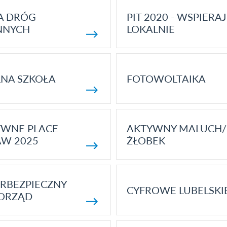
A DRÓG
PIT 2020 - WSPIERAJ
NNYCH
LOKALNIE
NA SZKOŁA
FOTOWOLTAIKA
YWNE PLACE
AKTYWNY MALUCH/
AW 2025
ŻŁOBEK
RBEZPIECZNY
CYFROWE LUBELSKI
ORZĄD