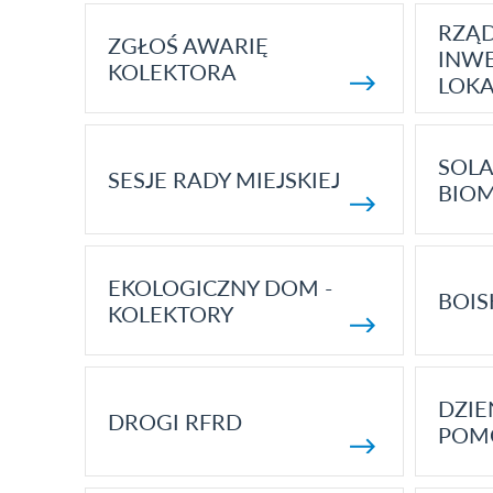
RZĄ
ZGŁOŚ AWARIĘ
INWE
KOLEKTORA
LOK
SOLA
SESJE RADY MIEJSKIEJ
BIO
EKOLOGICZNY DOM -
BOIS
KOLEKTORY
DZI
DROGI RFRD
POM