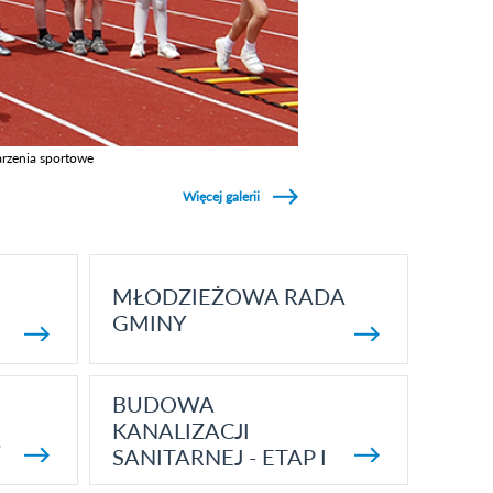
rzenia sportowe
z galerie w kategori Wydarzenia sportowe
Więcej galerii
MŁODZIEŻOWA RADA
GMINY
BUDOWA
KANALIZACJI
5
SANITARNEJ - ETAP I