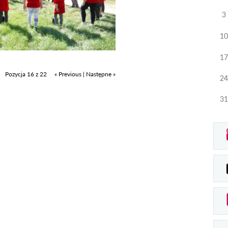
3
10
17
Pozycja 16 z 22
« Previous
|
Następne »
24
31