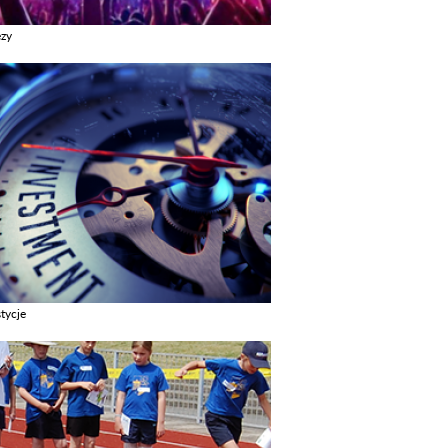
ezy
z galerie w kategori Imprezy
tycje
z galerie w kategori Inwestycje