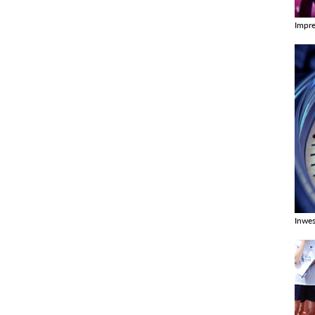
Impr
Zobac
Inwes
Zobac